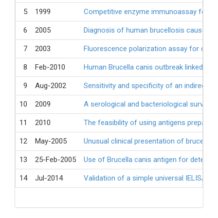
5
1999
Competitive enzyme immunoassay for dia
6
2005
Diagnosis of human brucellosis caused by
7
2003
Fluorescence polarization assay for diag
8
Feb-2010
Human Brucella canis outbreak linked to i
9
Aug-2002
Sensitivity and specificity of an indirect
10
2009
A serological and bacteriological survey 
11
2010
The feasibility of using antigens prepared
12
May-2005
Unusual clinical presentation of brucellos
13
25-Feb-2005
Use of Brucella canis antigen for detectio
14
Jul-2014
Validation of a simple universal IELISA fo