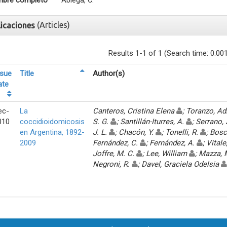
bre completo
Abiega, C.
(Articles)
licaciones
Results 1-1 of 1 (Search time: 0.00
ssue
Title
Author(s)
ate
ec-
La
Canteros, Cristina Elena
; Toranzo, A
010
coccidioidomicosis
S. G.
; Santillán-Iturres, A.
; Serrano,
en Argentina, 1892-
J. L.
; Chacón, Y.
; Tonelli, R.
; Bosc
2009
Fernández, C.
; Fernández, A.
; Vitale
Joffre, M. C.
; Lee, William
; Mazza,
Negroni, R.
; Davel, Graciela Odelsia