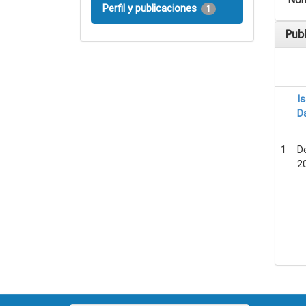
Nom
Perfil y publicaciones
1
Pub
I
D
1
D
2