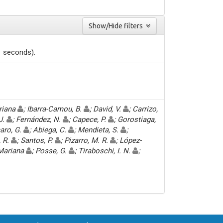
Show/Hide filters
1 seconds).
driana
; Ibarra-Camou, B.
; David, V.
; Carrizo,
 J.
; Fernández, N.
; Capece, P.
; Gorostiaga,
aro, G.
; Abiega, C.
; Mendieta, S.
;
, R.
; Santos, P.
; Pizarro, M. R.
; López-
 Mariana
; Posse, G.
; Tiraboschi, I. N.
;