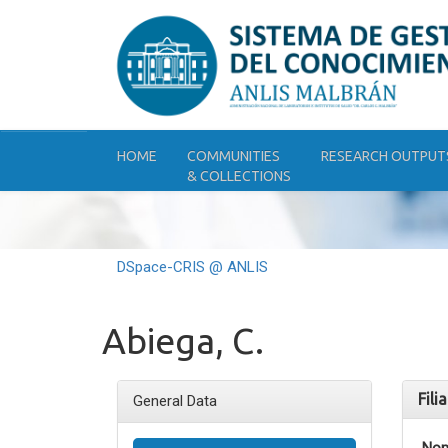
Skip
navigation
HOME
COMMUNITIES
RESEARCH OUTPUT
& COLLECTIONS
DSpace-CRIS @ ANLIS
Abiega, C.
Fili
General Data