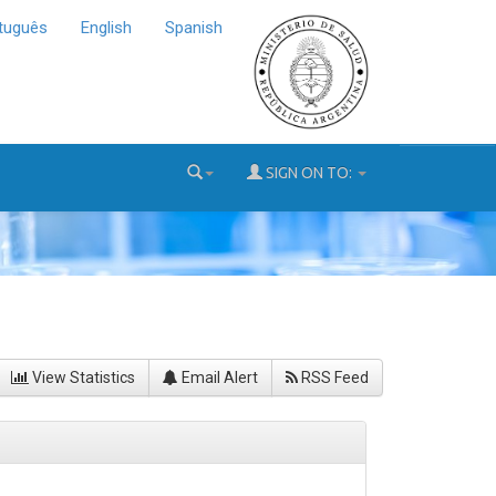
tuguês
English
Spanish
SIGN ON TO:
View Statistics
Email Alert
RSS Feed