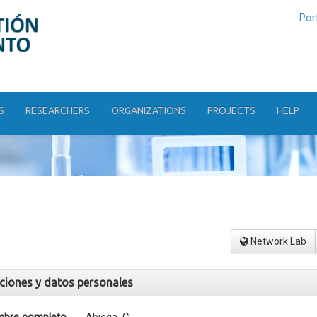
Por
S
RESEARCHERS
ORGANIZATIONS
PROJECTS
HELP
Network Lab
aciones y datos personales