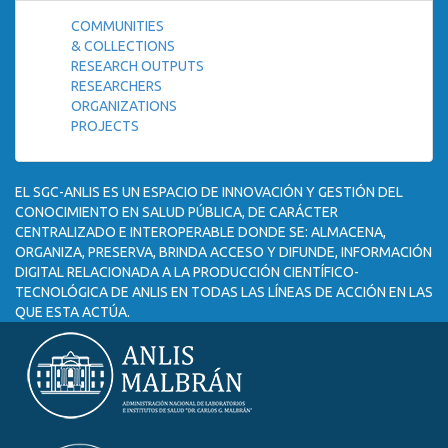
COMMUNITIES
& COLLECTIONS
RESEARCH OUTPUTS
RESEARCHERS
ORGANIZATIONS
PROJECTS
EL SGC-ANLIS ES UN ESPACIO DE INNOVACIÓN Y GESTIÓN DEL
CONOCIMIENTO EN SALUD PÚBLICA, DE CARÁCTER
CENTRALIZADO E INTEROPERABLE DONDE SE: ALMACENA,
ORGANIZA, PRESERVA, BRINDA ACCESO Y DIFUNDE, INFORMACIÓN
DIGITAL RELACIONADA A LA PRODUCCIÓN CIENTÍFICO-
TECNOLÓGICA DE ANLIS EN TODAS LAS LÍNEAS DE ACCIÓN EN LAS
QUE ESTA ACTÚA.