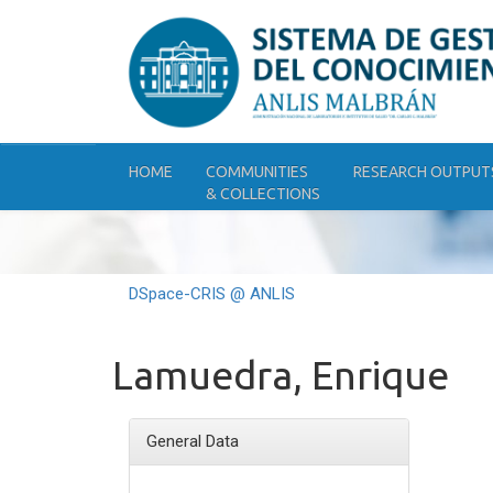
Skip
navigation
HOME
COMMUNITIES
RESEARCH OUTPUT
& COLLECTIONS
DSpace-CRIS @ ANLIS
Lamuedra, Enrique
General Data