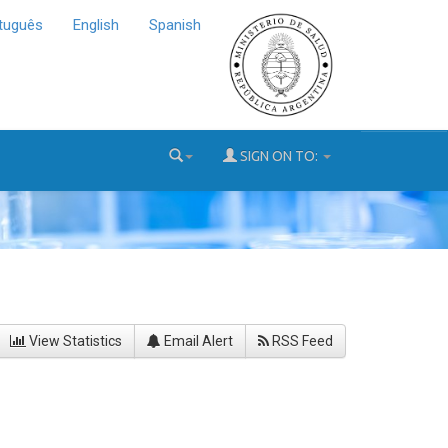
tuguês
English
Spanish
SIGN ON TO:
View Statistics
Email Alert
RSS Feed