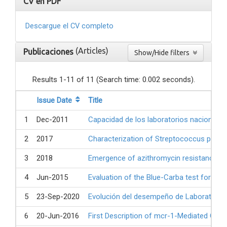
CV en PDF
Descargue el CV completo
(Articles)
Publicaciones
Show/Hide filters
Results 1-11 of 11 (Search time: 0.002 seconds).
Issue Date
Title
1
Dec-2011
Capacidad de los laboratorios nacionale
2
2017
Characterization of Streptococcus pneum
3
2018
Emergence of azithromycin resistance med
4
Jun-2015
Evaluation of the Blue-Carba test for rap
5
23-Sep-2020
Evolución del desempeño de Laboratorios
6
20-Jun-2016
First Description of mcr-1-Mediated Colis