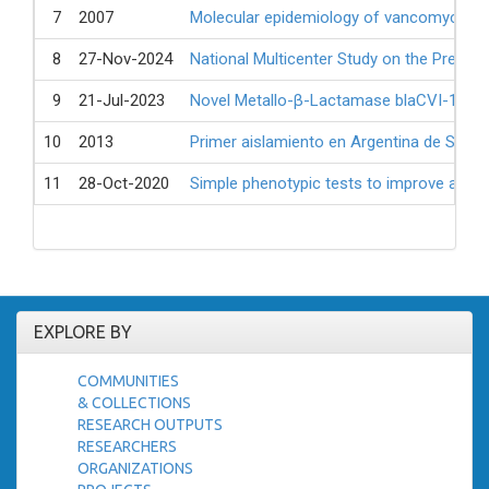
7
2007
Molecular epidemiology of vancomycin-re
8
27-Nov-2024
National Multicenter Study on the Preva
9
21-Jul-2023
Novel Metallo-β-Lactamase blaCVI-1 Isola
10
2013
Primer aislamiento en Argentina de Staphy
11
28-Oct-2020
Simple phenotypic tests to improve accur
EXPLORE BY
COMMUNITIES
& COLLECTIONS
RESEARCH OUTPUTS
RESEARCHERS
ORGANIZATIONS