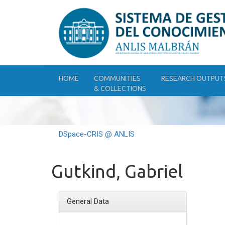
Skip
navigation
HOME
COMMUNITIES
RESEARCH OUTPUT
& COLLECTIONS
DSpace-CRIS @ ANLIS
Gutkind, Gabriel
General Data