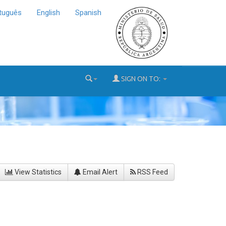
tuguês
English
Spanish
SIGN ON TO:
View Statistics
Email Alert
RSS Feed