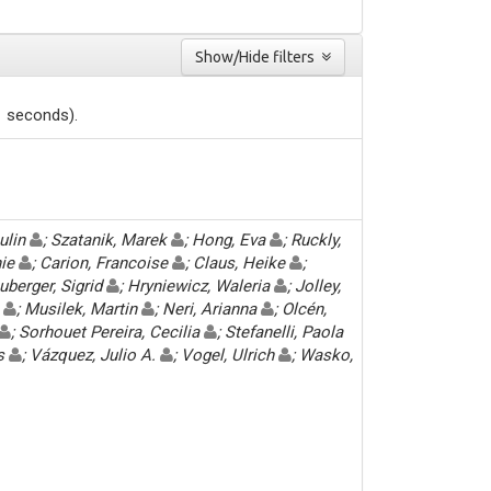
Show/Hide filters
1 seconds).
ulin
; Szatanik, Marek
; Hong, Eva
; Ruckly,
hie
; Carion, Francoise
; Claus, Heike
;
uberger, Sigrid
; Hryniewicz, Waleria
; Jolley,
a
; Musilek, Martin
; Neri, Arianna
; Olcén,
; Sorhouet Pereira, Cecilia
; Stefanelli, Paola
us
; Vázquez, Julio A.
; Vogel, Ulrich
; Wasko,