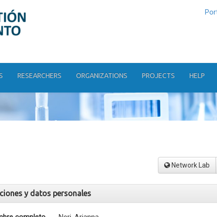
Por
S
RESEARCHERS
ORGANIZATIONS
PROJECTS
HELP
Network Lab
aciones y datos personales