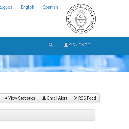
tuguês
English
Spanish
SIGN ON TO:
View Statistics
Email Alert
RSS Feed