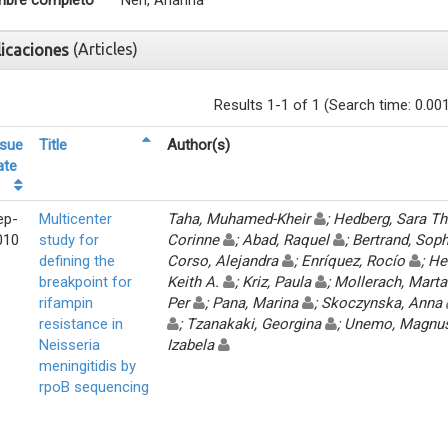
bre completo
Neri, Arianna
(Articles)
licaciones
Results 1-1 of 1 (Search time: 0.00
ssue
Title
Author(s)
ate
ep-
Multicenter
Taha, Muhamed-Kheir
; Hedberg, Sara Th
010
study for
Corinne
; Abad, Raquel
; Bertrand, Sop
defining the
Corso, Alejandra
; Enríquez, Rocío
; He
breakpoint for
Keith A.
; Kriz, Paula
; Mollerach, Mart
rifampin
Per
; Pana, Marina
; Skoczynska, Anna
resistance in
; Tzanakaki, Georgina
; Unemo, Magn
Neisseria
Izabela
meningitidis by
rpoB sequencing