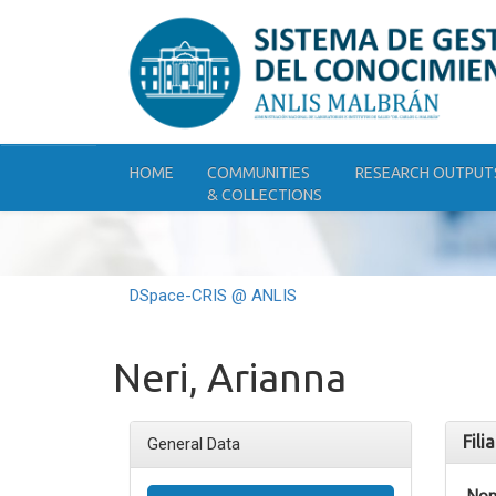
Skip
navigation
HOME
COMMUNITIES
RESEARCH OUTPUT
& COLLECTIONS
DSpace-CRIS @ ANLIS
Neri, Arianna
Fili
General Data