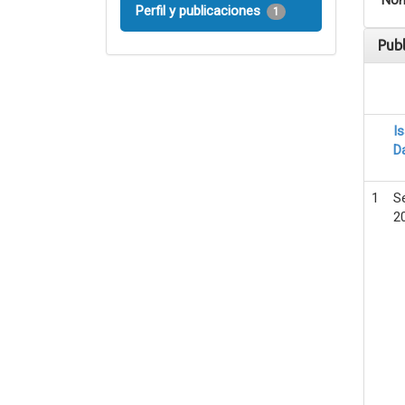
Nom
Perfil y publicaciones
1
Pub
I
D
1
S
2