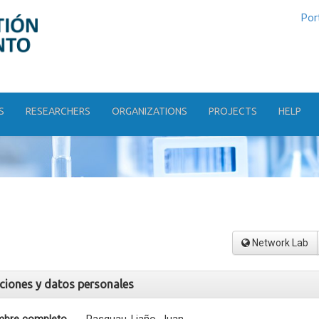
Por
S
RESEARCHERS
ORGANIZATIONS
PROJECTS
HELP
Network Lab
aciones y datos personales