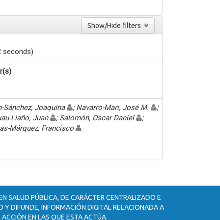
Show/Hide filters
2 seconds).
r(s)
n-Sánchez, Joaquina
; Navarro-Mari, José M.
;
au-Liaño, Juan
; Salomón, Oscar Daniel
;
las-Márquez, Francisco
 EN SALUD PÚBLICA, DE CARÁCTER CENTRALIZADO E
 Y DIFUNDE, INFORMACIÓN DIGITAL RELACIONADA A
 ACCIÓN EN LAS QUE ESTA ACTÚA.