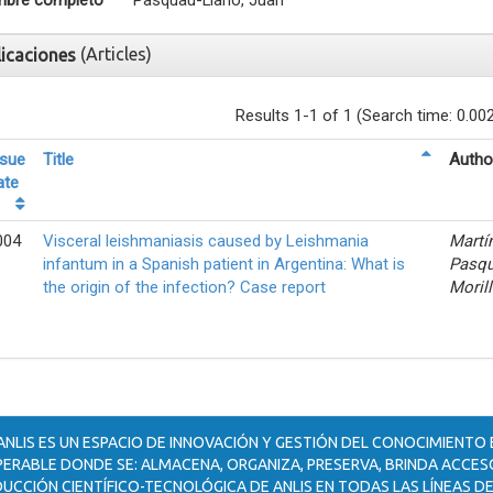
bre completo
Pasquau-Liaño, Juan
(Articles)
licaciones
Results 1-1 of 1 (Search time: 0.00
ssue
Title
Autho
ate
004
Visceral leishmaniasis caused by Leishmania
Martí
infantum in a Spanish patient in Argentina: What is
Pasqu
the origin of the infection? Case report
Moril
ANLIS ES UN ESPACIO DE INNOVACIÓN Y GESTIÓN DEL CONOCIMIENTO
ERABLE DONDE SE: ALMACENA, ORGANIZA, PRESERVA, BRINDA ACCESO
UCCIÓN CIENTÍFICO-TECNOLÓGICA DE ANLIS EN TODAS LAS LÍNEAS DE