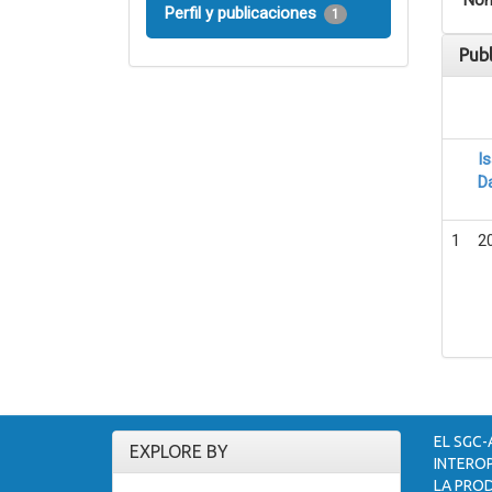
Nom
Perfil y publicaciones
1
Pub
I
D
1
2
EL SGC-
EXPLORE BY
INTEROP
LA PROD