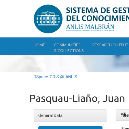
Skip
navigation
HOME
COMMUNITIES
RESEARCH OUTPUT
& COLLECTIONS
DSpace-CRIS @ ANLIS
Pasquau-Liaño, Juan
Fili
General Data