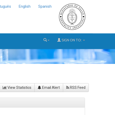
tuguês
English
Spanish
SIGN ON TO:
View Statistics
Email Alert
RSS Feed