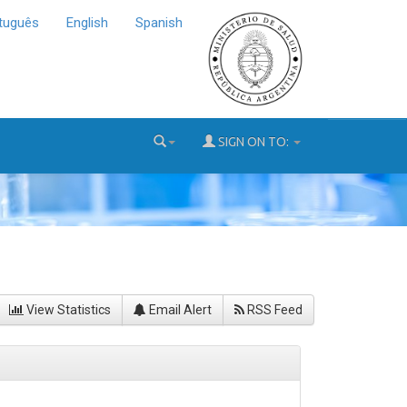
tuguês
English
Spanish
SIGN ON TO:
View Statistics
Email Alert
RSS Feed