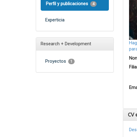
Perfil y publicaciones
4
Experticia
Hag
Research + Development
par
Nom
Proyectos
1
Fili
Ema
CV 
Des