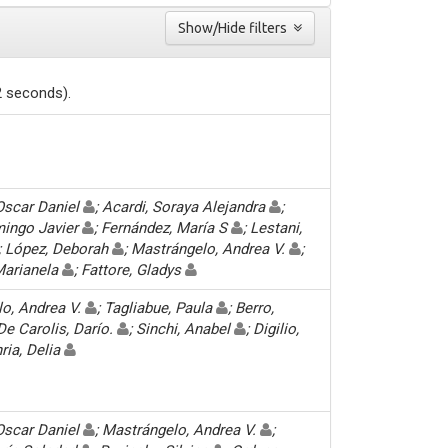
Show/Hide filters
2 seconds).
Oscar Daniel
; Acardi, Soraya Alejandra
;
mingo Javier
; Fernández, María S
; Lestani,
; López, Deborah
; Mastrángelo, Andrea V.
;
Marianela
; Fattore, Gladys
o, Andrea V.
; Tagliabue, Paula
; Berro,
 De Carolis, Darío.
; Sinchi, Anabel
; Digilio,
nria, Delia
Oscar Daniel
; Mastrángelo, Andrea V.
;