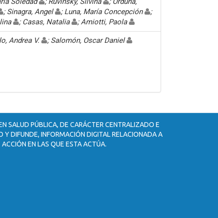
aría Soledad
; Ruvinsky, Silvina
; Orduna,
; Sinagra, Angel
; Luna, María Concepción
;
elina
; Casas, Natalia
; Amiotti, Paola
o, Andrea V.
; Salomón, Oscar Daniel
 EN SALUD PÚBLICA, DE CARÁCTER CENTRALIZADO E
 Y DIFUNDE, INFORMACIÓN DIGITAL RELACIONADA A
 ACCIÓN EN LAS QUE ESTA ACTÚA.