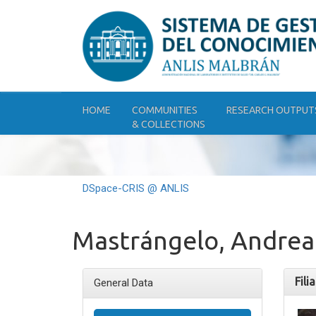
Skip
navigation
HOME
COMMUNITIES
RESEARCH OUTPUT
& COLLECTIONS
DSpace-CRIS @ ANLIS
Mastrángelo, Andrea
Fili
General Data