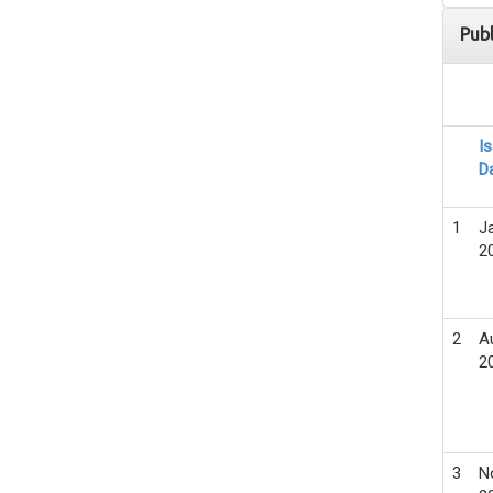
Pub
I
D
1
J
2
2
A
2
3
N