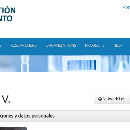
Por
S
RESEARCHERS
ORGANIZATIONS
PROJECTS
HELP
 V.
Network Lab
aciones y datos personales