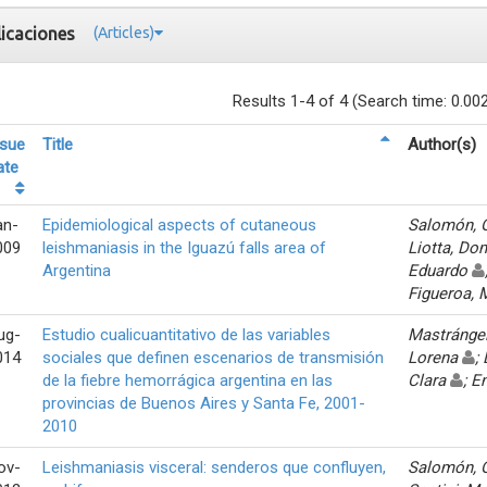
licaciones
(Articles)
Results 1-4 of 4 (Search time: 0.00
ssue
Title
Author(s)
ate
an-
Epidemiological aspects of cutaneous
Salomón, 
009
leishmaniasis in the Iguazú falls area of
Liotta, Do
Argentina
Eduardo
Figueroa, 
ug-
Estudio cualicuantitativo de las variables
Mastrángel
014
sociales que definen escenarios de transmisión
Lorena
;
de la fiebre hemorrágica argentina en las
Clara
; E
provincias de Buenos Aires y Santa Fe, 2001-
2010
ov-
Leishmaniasis visceral: senderos que confluyen,
Salomón, 