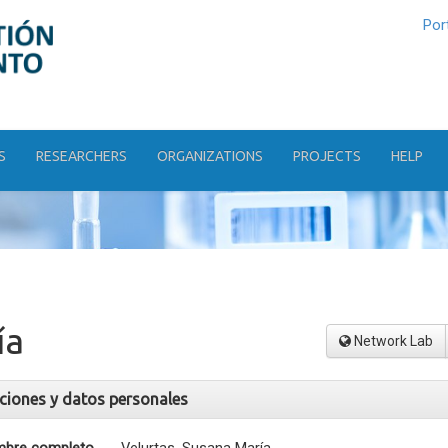
Por
S
RESEARCHERS
ORGANIZATIONS
PROJECTS
HELP
ía
Network Lab
aciones y datos personales