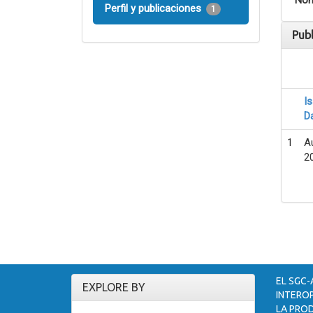
Nom
Perfil y publicaciones
1
Pub
I
D
1
A
2
EL SGC-
EXPLORE BY
INTEROP
LA PROD