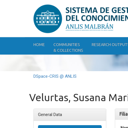
Skip
navigation
HOME
COMMUNITIES
RESEARCH OUTPUT
& COLLECTIONS
DSpace-CRIS @ ANLIS
Velurtas, Susana Mar
Fili
General Data