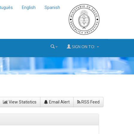
tuguês
English
Spanish
SIGN ON TO:
View Statistics
Email Alert
RSS Feed