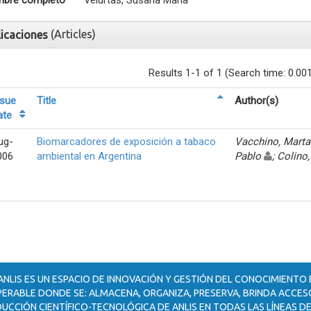
bre completo
Velurtas, Susana María
(Articles)
licaciones
Results 1-1 of 1 (Search time: 0.00
ssue
Title
Author(s)
ate
ug-
Biomarcadores de exposición a tabaco
Vacchino, Mart
006
ambiental en Argentina
Pablo
; Colino
ANLIS ES UN ESPACIO DE INNOVACIÓN Y GESTIÓN DEL CONOCIMIENTO
ERABLE DONDE SE: ALMACENA, ORGANIZA, PRESERVA, BRINDA ACCESO
UCCIÓN CIENTÍFICO-TECNOLÓGICA DE ANLIS EN TODAS LAS LÍNEAS DE