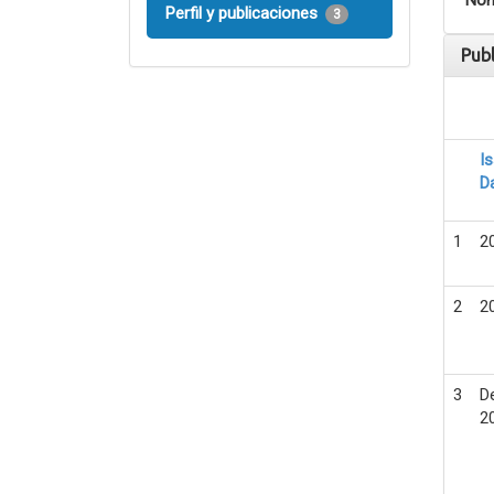
Nom
Perfil y publicaciones
3
Pub
I
D
1
2
2
2
3
D
2