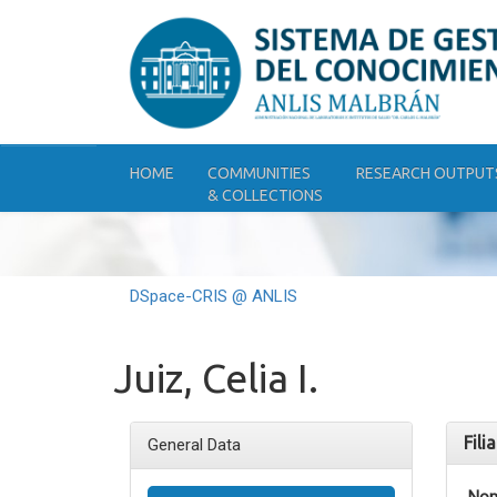
Skip
navigation
HOME
COMMUNITIES
RESEARCH OUTPUT
& COLLECTIONS
DSpace-CRIS @ ANLIS
Juiz, Celia I.
Fili
General Data