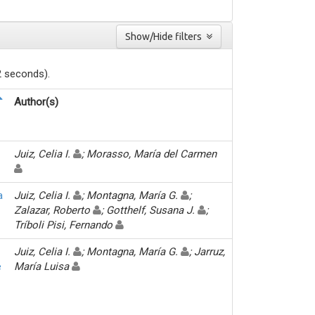
Show/Hide filters
2 seconds).
Author(s)
Juiz, Celia I.
; Morasso, María del Carmen
a
Juiz, Celia I.
; Montagna, María G.
;
Zalazar, Roberto
; Gotthelf, Susana J.
;
Tríboli Pisi, Fernando
Juiz, Celia I.
; Montagna, María G.
; Jarruz,
e
María Luisa