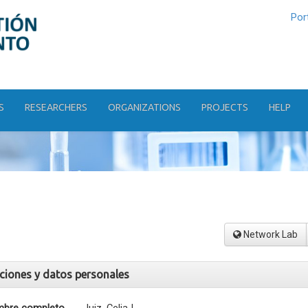
Por
S
RESEARCHERS
ORGANIZATIONS
PROJECTS
HELP
Network Lab
aciones y datos personales