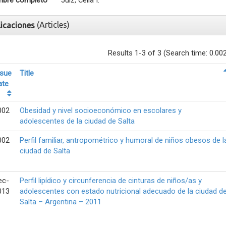
bre completo
Juiz, Celia I.
(Articles)
licaciones
Results 1-3 of 3 (Search time: 0.00
ssue
Title
ate
002
Obesidad y nivel socioeconómico en escolares y
adolescentes de la ciudad de Salta
002
Perfil familiar, antropométrico y humoral de niños obesos de l
ciudad de Salta
ec-
Perfil lipídico y circunferencia de cinturas de niños/as y
013
adolescentes con estado nutricional adecuado de la ciudad d
Salta – Argentina – 2011