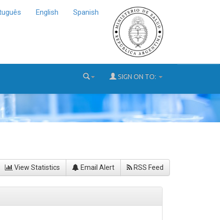
tuguês
English
Spanish
SIGN ON TO:
View Statistics
Email Alert
RSS Feed