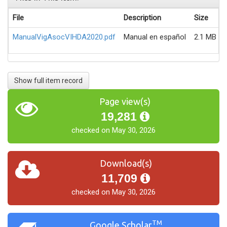
File
Description
Size
ManualVigAsocVIHDA2020.pdf
Manual en español
2.1 MB
Show full item record
Page view(s)
19,281
checked on May 30, 2026
Download(s)
11,709
checked on May 30, 2026
TM
Google Scholar