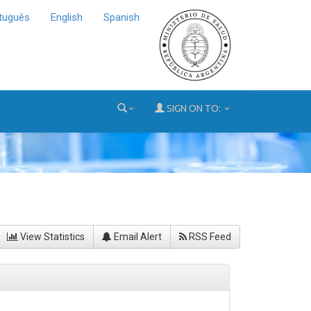
tuguês
English
Spanish
SIGN ON TO:
View Statistics
Email Alert
RSS Feed