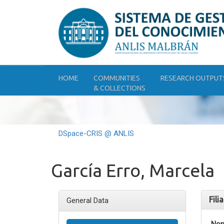
Skip
navigation
HOME
COMMUNITIES
RESEARCH OUTPUT
& COLLECTIONS
DSpace-CRIS @ ANLIS
García Erro, Marcela
Fili
General Data