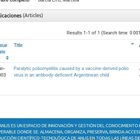
bre completo
García Erro, Marcela
(Articles)
licaciones
Results 1-1 of 1 (Search time: 0.00
ssue
Title
ate
un-
Paralytic poliomyelitis caused by a vaccine-derived polio
003
virus in an antibody-deficient Argentinean child
ANLIS ES UN ESPACIO DE INNOVACIÓN Y GESTIÓN DEL CONOCIMIENTO
ERABLE DONDE SE: ALMACENA, ORGANIZA, PRESERVA, BRINDA ACCESO
UCCIÓN CIENTÍFICO-TECNOLÓGICA DE ANLIS EN TODAS LAS LÍNEAS DE