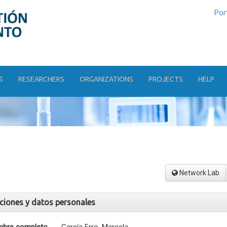
Por
S
RESEARCHERS
ORGANIZATIONS
PROJECTS
HELP
Network Lab
aciones y datos personales