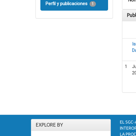
Nom
Perfil y publicaciones
1
Pub
I
D
1
J
2
EL SGC-
EXPLORE BY
INTEROP
LA PROD