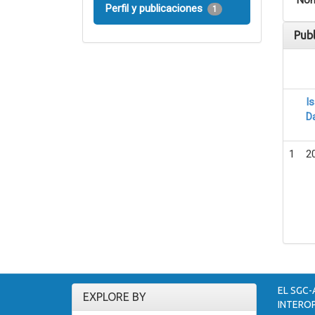
Nom
Perfil y publicaciones
1
Pub
I
D
1
2
EL SGC-
EXPLORE BY
INTEROP