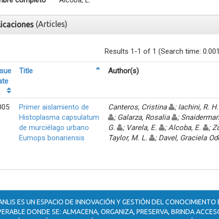
bre completo
Alcoba, E.
(Articles)
licaciones
Results 1-1 of 1 (Search time: 0.00
ssue
Title
Author(s)
ate
005
Primer aislamiento de
Canteros, Cristina
; Iachini, R. H
Histoplasma capsulatum
; Galarza, Rosalia
; Snaiderman
de murciélago urbano
G.
; Varela, E.
; Alcoba, E.
; Z
Eumops bonariensis
Taylor, M. L.
; Davel, Graciela O
ANLIS ES UN ESPACIO DE INNOVACIÓN Y GESTIÓN DEL CONOCIMIENTO
ERABLE DONDE SE: ALMACENA, ORGANIZA, PRESERVA, BRINDA ACCESO