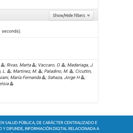
Show/Hide filters
1 seconds).
.
; Rivas, Marta
; Vaccaro, O.
; Madariaga, J.
, L.
; Martinez, M.
; Paladino, M.
; Cicuttin,
uiani, María Fernanda
; Sahaza, Jorge H
;
delsia
 EN SALUD PÚBLICA, DE CARÁCTER CENTRALIZADO E
 Y DIFUNDE, INFORMACIÓN DIGITAL RELACIONADA A