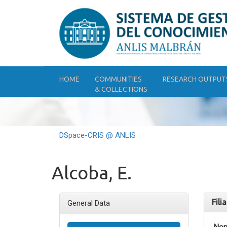
Skip
navigation
HOME
COMMUNITIES
RESEARCH OUTPUT
& COLLECTIONS
DSpace-CRIS @ ANLIS
Alcoba, E.
Fili
General Data