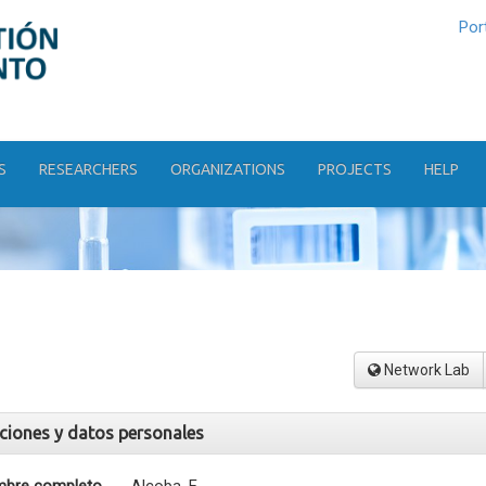
Por
S
RESEARCHERS
ORGANIZATIONS
PROJECTS
HELP
Network Lab
aciones y datos personales