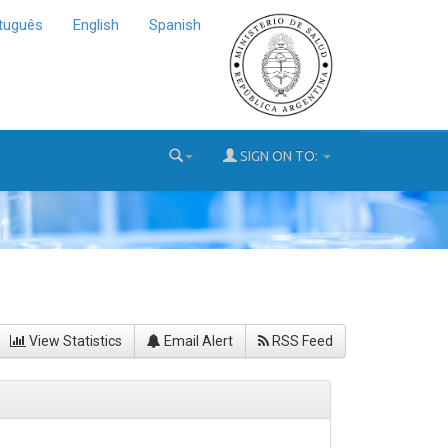
tuguês
English
Spanish
SIGN ON TO:
View Statistics
Email Alert
RSS Feed