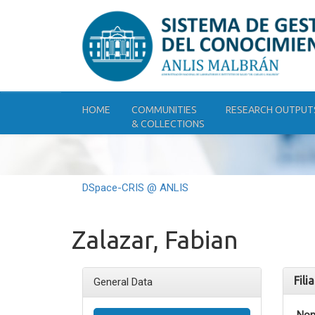
Skip
navigation
HOME
COMMUNITIES
RESEARCH OUTPUT
& COLLECTIONS
DSpace-CRIS @ ANLIS
Zalazar, Fabian
Fili
General Data