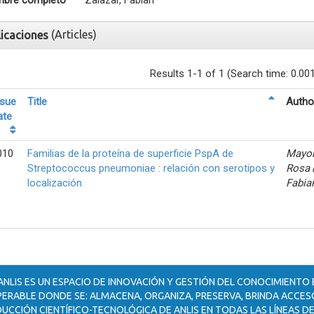
bre completo
Zalazar, Fabian
(Articles)
licaciones
Results 1-1 of 1 (Search time: 0.00
ssue
Title
Autho
ate
010
Familias de la proteína de superficie PspA de
Mayor
Streptococcus pneumoniae : relación con serotipos y
Rosa
localización
Fabia
ANLIS ES UN ESPACIO DE INNOVACIÓN Y GESTIÓN DEL CONOCIMIENTO
ERABLE DONDE SE: ALMACENA, ORGANIZA, PRESERVA, BRINDA ACCESO
UCCIÓN CIENTÍFICO-TECNOLÓGICA DE ANLIS EN TODAS LAS LÍNEAS DE