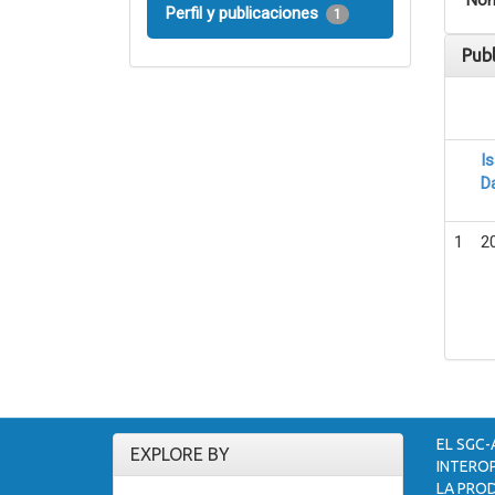
Nom
Perfil y publicaciones
1
Pub
I
D
1
2
EL SGC-
EXPLORE BY
INTEROP
LA PROD