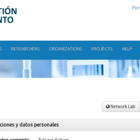
Por
S
RESEARCHERS
ORGANIZATIONS
PROJECTS
HELP
Network Lab
aciones y datos personales