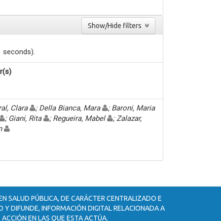
Show/Hide filters
1 seconds).
r(s)
al, Clara
; Della Bianca, Mara
; Baroni, Maria
; Giani, Rita
; Regueira, Mabel
; Zalazar,
n
 EN SALUD PÚBLICA, DE CARÁCTER CENTRALIZADO E
 Y DIFUNDE, INFORMACIÓN DIGITAL RELACIONADA A
 ACCIÓN EN LAS QUE ESTA ACTÚA.