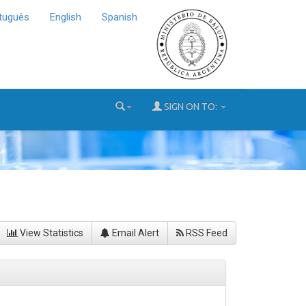
tuguês
English
Spanish
SIGN ON TO:
View Statistics
Email Alert
RSS Feed