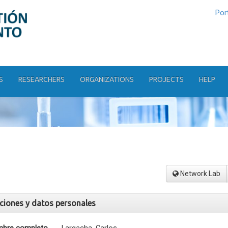
Por
S
RESEARCHERS
ORGANIZATIONS
PROJECTS
HELP
Network Lab
aciones y datos personales