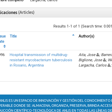
bre completo
Largacha, Carlos
(Articles)
licaciones
Results 1-1 of 1 (Search time: 0.00
ssue
Title
Author(s)
ate
996
Hospital transmission of multidrug-
Aita, Jose
; Barrer
resistant mycobacterium tuberculosis
Biglione, Jose
; W
in Rosario, Argentina
Largacha, Carlos
ANLIS ES UN ESPACIO DE INNOVACIÓN Y GESTIÓN DEL CONOCIMIENTO
ERABLE DONDE SE: ALMACENA, ORGANIZA, PRESERVA, BRINDA ACCESO
UCCIÓN CIENTÍFICO-TECNOLÓGICA DE ANLIS EN TODAS LAS LÍNEAS DE