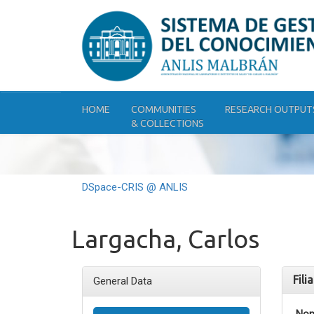
Skip
navigation
HOME
COMMUNITIES
RESEARCH OUTPUT
& COLLECTIONS
DSpace-CRIS @ ANLIS
Largacha, Carlos
Fili
General Data