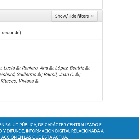
Show/Hide filters
1 seconds).
a, Lucía
; Reniero, Ana
; López, Beatriz
;
eisburd, Guillermo
; Rajmil, Juan C.
;
; Ritacco, Viviana
 EN SALUD PÚBLICA, DE CARÁCTER CENTRALIZADO E
 Y DIFUNDE, INFORMACIÓN DIGITAL RELACIONADA A
 ACCIÓN EN LAS QUE ESTA ACTÚA.