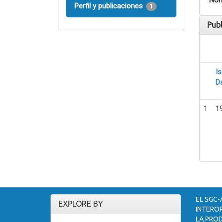
Nom
Perfil y publicaciones
1
Pub
I
D
1
1
EL SGC-
EXPLORE BY
INTEROP
LA PROD