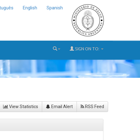
tuguês
English
Spanish
SIGN ON TO:
View Statistics
Email Alert
RSS Feed