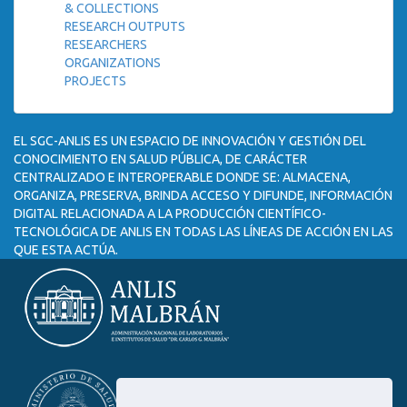
& COLLECTIONS
RESEARCH OUTPUTS
RESEARCHERS
ORGANIZATIONS
PROJECTS
EL SGC-ANLIS ES UN ESPACIO DE INNOVACIÓN Y GESTIÓN DEL
CONOCIMIENTO EN SALUD PÚBLICA, DE CARÁCTER
CENTRALIZADO E INTEROPERABLE DONDE SE: ALMACENA,
ORGANIZA, PRESERVA, BRINDA ACCESO Y DIFUNDE, INFORMACIÓN
DIGITAL RELACIONADA A LA PRODUCCIÓN CIENTÍFICO-
TECNOLÓGICA DE ANLIS EN TODAS LAS LÍNEAS DE ACCIÓN EN LAS
QUE ESTA ACTÚA.