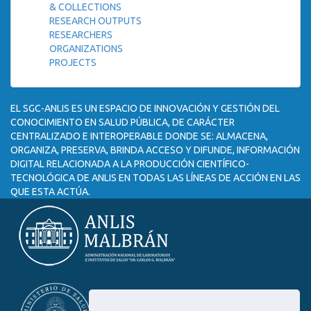
& COLLECTIONS
RESEARCH OUTPUTS
RESEARCHERS
ORGANIZATIONS
PROJECTS
EL SGC-ANLIS ES UN ESPACIO DE INNOVACIÓN Y GESTIÓN DEL
CONOCIMIENTO EN SALUD PÚBLICA, DE CARÁCTER
CENTRALIZADO E INTEROPERABLE DONDE SE: ALMACENA,
ORGANIZA, PRESERVA, BRINDA ACCESO Y DIFUNDE, INFORMACIÓN
DIGITAL RELACIONADA A LA PRODUCCIÓN CIENTÍFICO-
TECNOLÓGICA DE ANLIS EN TODAS LAS LÍNEAS DE ACCIÓN EN LAS
QUE ESTA ACTÚA.