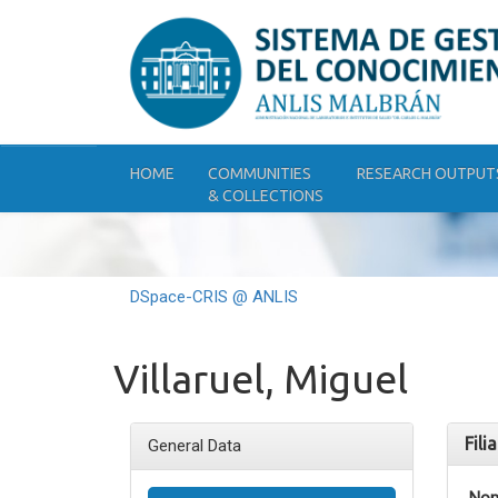
Skip
navigation
HOME
COMMUNITIES
RESEARCH OUTPUT
& COLLECTIONS
DSpace-CRIS @ ANLIS
Villaruel, Miguel
Fili
General Data