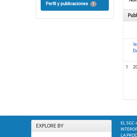
Nom
Perfil y publicaciones
1
Pub
I
D
1
2
EL SGC-
EXPLORE BY
INTEROP
LA PROD