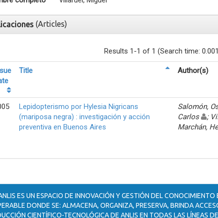
bre completo
Villaruel, Miguel
(Articles)
licaciones
Results 1-1 of 1 (Search time: 0.00
ssue
Title
Author(s)
ate
005
Lepidopterismo por Hylesia Nigricans
Salomón, Os
(mariposa negra) : investigación y acción
Carlos
; V
preventiva en Buenos Aires
Marchán, H
ANLIS ES UN ESPACIO DE INNOVACIÓN Y GESTIÓN DEL CONOCIMIENTO
ERABLE DONDE SE: ALMACENA, ORGANIZA, PRESERVA, BRINDA ACCESO
UCCIÓN CIENTÍFICO-TECNOLÓGICA DE ANLIS EN TODAS LAS LÍNEAS DE