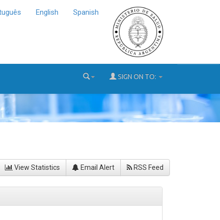
tuguês
English
Spanish
SIGN ON TO:
View Statistics
Email Alert
RSS Feed