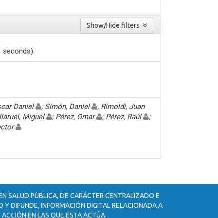
Show/Hide filters
1 seconds).
car Daniel
; Simón, Daniel
; Rimoldi, Juan
illaruel, Miguel
; Pérez, Omar
; Pérez, Raúl
;
ector
 EN SALUD PÚBLICA, DE CARÁCTER CENTRALIZADO E
 Y DIFUNDE, INFORMACIÓN DIGITAL RELACIONADA A
 ACCIÓN EN LAS QUE ESTA ACTÚA.