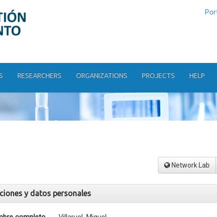
Por
S
RESEARCHERS
ORGANIZATIONS
PROJECTS
HELP
Network Lab
aciones y datos personales