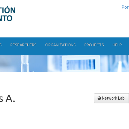
Por
S
RESEARCHERS
ORGANIZATIONS
PROJECTS
HELP
s A.
Network Lab