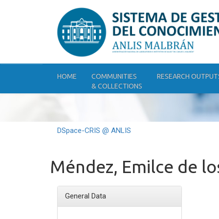
Skip
navigation
HOME
COMMUNITIES
RESEARCH OUTPUT
& COLLECTIONS
DSpace-CRIS @ ANLIS
Méndez, Emilce de lo
General Data