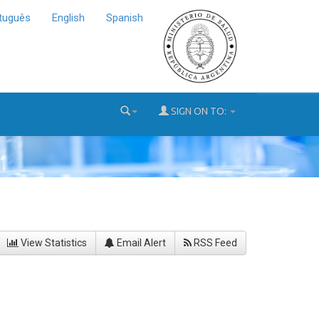
tuguês
English
Spanish
SIGN ON TO:
View Statistics
Email Alert
RSS Feed