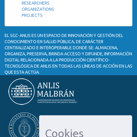
RESEARCHERS
ORGANIZATIONS
PROJECTS
EL SGC-ANLIS ES UN ESPACIO DE INNOVACIÓN Y GESTIÓN DEL
CONOCIMIENTO EN SALUD PÚBLICA, DE CARÁCTER
CENTRALIZADO E INTEROPERABLE DONDE SE: ALMACENA,
ORGANIZA, PRESERVA, BRINDA ACCESO Y DIFUNDE, INFORMACIÓN
DIGITAL RELACIONADA A LA PRODUCCIÓN CIENTÍFICO-
TECNOLÓGICA DE ANLIS EN TODAS LAS LÍNEAS DE ACCIÓN EN LAS
QUE ESTA ACTÚA.
Cookies