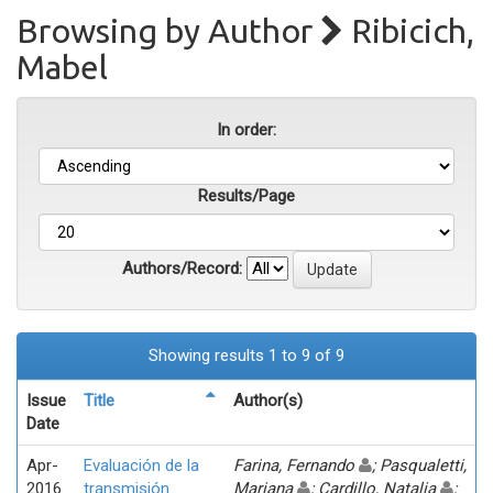
Browsing by Author
Ribicich,
Mabel
In order:
Results/Page
Authors/Record:
Showing results 1 to 9 of 9
Issue
Title
Author(s)
Date
Apr-
Evaluación de la
Farina, Fernando
; Pasqualetti,
2016
transmisión
Mariana
; Cardillo, Natalia
;