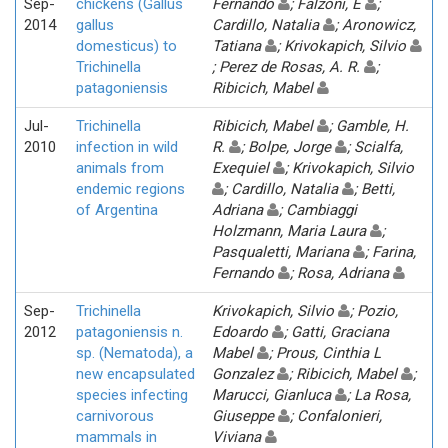
Sep-
chickens (Gallus
Fernando
; Falzoni, E
;
2014
gallus
Cardillo, Natalia
; Aronowicz,
domesticus) to
Tatiana
; Krivokapich, Silvio
Trichinella
; Perez de Rosas, A. R.
;
patagoniensis
Ribicich, Mabel
Jul-
Trichinella
Ribicich, Mabel
; Gamble, H.
2010
infection in wild
R.
; Bolpe, Jorge
; Scialfa,
animals from
Exequiel
; Krivokapich, Silvio
endemic regions
; Cardillo, Natalia
; Betti,
of Argentina
Adriana
; Cambiaggi
Holzmann, Maria Laura
;
Pasqualetti, Mariana
; Farina,
Fernando
; Rosa, Adriana
Sep-
Trichinella
Krivokapich, Silvio
; Pozio,
2012
patagoniensis n.
Edoardo
; Gatti, Graciana
sp. (Nematoda), a
Mabel
; Prous, Cinthia L
new encapsulated
Gonzalez
; Ribicich, Mabel
;
species infecting
Marucci, Gianluca
; La Rosa,
carnivorous
Giuseppe
; Confalonieri,
mammals in
Viviana