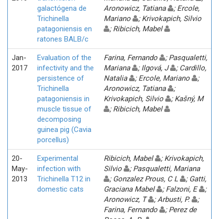
galactógena de
Aronowicz, Tatiana
; Ercole,
Trichinella
Mariano
; Krivokapich, Silvio
patagoniensis en
; Ribicich, Mabel
ratones BALB/c
Jan-
Evaluation of the
Farina, Fernando
; Pasqualetti,
2017
infectivity and the
Mariana
; Ilgová, J
; Cardillo,
persistence of
Natalia
; Ercole, Mariano
;
Trichinella
Aronowicz, Tatiana
;
patagoniensis in
Krivokapich, Silvio
; Kašný, M
muscle tissue of
; Ribicich, Mabel
decomposing
guinea pig (Cavia
porcellus)
20-
Experimental
Ribicich, Mabel
; Krivokapich,
May-
infection with
Silvio
; Pasqualetti, Mariana
2013
Trichinella T12 in
; Gonzalez Prous, C L
; Gatti,
domestic cats
Graciana Mabel
; Falzoni, E
;
Aronowicz, T
; Arbusti, P.
;
Farina, Fernando
; Perez de