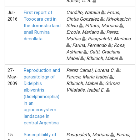
Rosas, A. R.
Jul-
First report of
Cardillo, Natalia
; Prous,
2016
Toxocara cati in
Cintia Gonzalez
; Krivokapich,
the domestic land
Silvio
; Pittaro, Mariana
;
snail Rumina
Ercole, Mariano
; Perez,
decollata
Matías
; Pasqualetti, Mariana
; Farina, Fernando
; Rosa,
Adriana
; Gatti, Graciana
Mabel
; Ribicich, Mabel
27-
Reproduction and
Perez Carusi, Lorena C.
;
May-
parasitology of
Farace, María Isabel
;
2009
Didelphis
Ribicich, Mabel
; Gómez
albiventris
Villafañe, Isabel E.
(Didelphimorphia)
in an
agroecosystem
landscape in
central Argentina
15-
Susceptibility of
Pasqualetti, Mariana
; Farina,