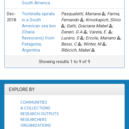
South America
Dec-
Trichinella spiralis
Pasqualetti, Mariana
; Farina,
2018
in a South
Fernando
; Krivokapich, Silvio
American sea lion
; Gatti, Graciana Mabel
;
(Otaria
Daneri, G A
; Varela, E.
;
flavescens) from
Lucero, S
; Ercole, Mariano
;
Patagonia,
Bessi, C
; Winter, M
;
Argentina
Ribicich, Mabel
Showing results 1 to 9 of 9
EXPLORE BY
COMMUNITIES
& COLLECTIONS
RESEARCH OUTPUTS
RESEARCHERS
ORGANIZATIONS