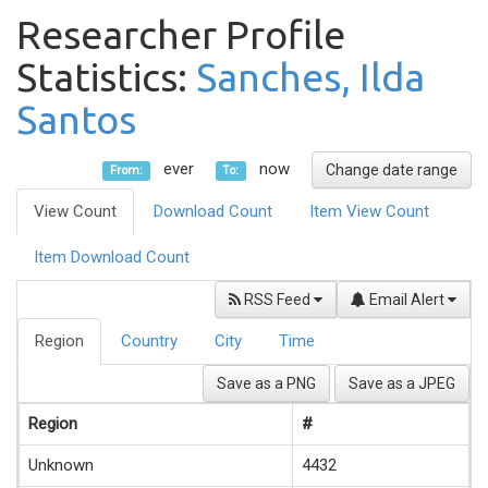
Researcher Profile
Statistics:
Sanches, Ilda
Santos
ever
now
Change date range
From:
To:
View Count
Download Count
Item View Count
Item Download Count
RSS Feed
Email Alert
Region
Country
City
Time
Save as a PNG
Save as a JPEG
Region
#
Unknown
4432