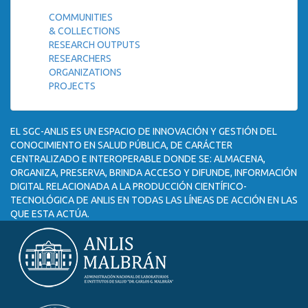
COMMUNITIES
& COLLECTIONS
RESEARCH OUTPUTS
RESEARCHERS
ORGANIZATIONS
PROJECTS
EL SGC-ANLIS ES UN ESPACIO DE INNOVACIÓN Y GESTIÓN DEL
CONOCIMIENTO EN SALUD PÚBLICA, DE CARÁCTER
CENTRALIZADO E INTEROPERABLE DONDE SE: ALMACENA,
ORGANIZA, PRESERVA, BRINDA ACCESO Y DIFUNDE, INFORMACIÓN
DIGITAL RELACIONADA A LA PRODUCCIÓN CIENTÍFICO-
TECNOLÓGICA DE ANLIS EN TODAS LAS LÍNEAS DE ACCIÓN EN LAS
QUE ESTA ACTÚA.