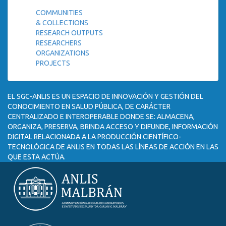
COMMUNITIES
& COLLECTIONS
RESEARCH OUTPUTS
RESEARCHERS
ORGANIZATIONS
PROJECTS
EL SGC-ANLIS ES UN ESPACIO DE INNOVACIÓN Y GESTIÓN DEL
CONOCIMIENTO EN SALUD PÚBLICA, DE CARÁCTER
CENTRALIZADO E INTEROPERABLE DONDE SE: ALMACENA,
ORGANIZA, PRESERVA, BRINDA ACCESO Y DIFUNDE, INFORMACIÓN
DIGITAL RELACIONADA A LA PRODUCCIÓN CIENTÍFICO-
TECNOLÓGICA DE ANLIS EN TODAS LAS LÍNEAS DE ACCIÓN EN LAS
QUE ESTA ACTÚA.