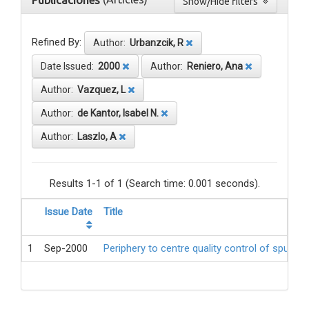
Publicaciones
Show/Hide filters
Refined By:
Author:
Urbanzcik, R
Date Issued:
2000
Author:
Reniero, Ana
Author:
Vazquez, L
Author:
de Kantor, Isabel N.
Author:
Laszlo, A
Results 1-1 of 1 (Search time: 0.001 seconds).
Issue Date
Title
1
Sep-2000
Periphery to centre quality control of sputum