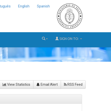
tuguês
English
Spanish
SIGN ON TO:
View Statistics
Email Alert
RSS Feed