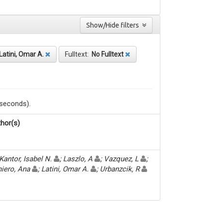
Show/Hide filters
Latini, Omar A.
Fulltext:
No Fulltext
 seconds).
hor(s)
Kantor, Isabel N.
; Laszlo, A
; Vazquez, L
;
iero, Ana
; Latini, Omar A.
; Urbanzcik, R