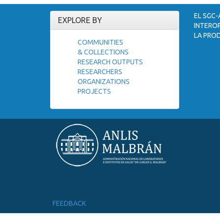
EL SGC-
EXPLORE BY
INTEROP
LA PROD
COMMUNITIES
& COLLECTIONS
RESEARCH OUTPUTS
RESEARCHERS
ORGANIZATIONS
PROJECTS
FEEDBACK