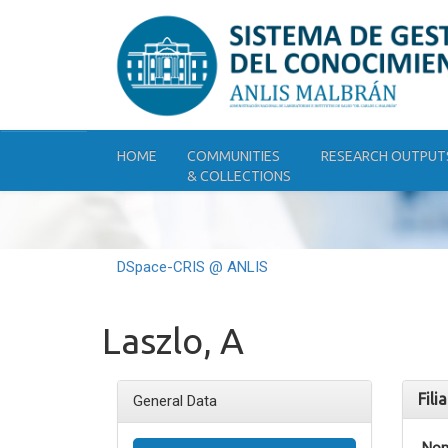
Skip
navigation
HOME
COMMUNITIES
RESEARCH OUTPUT
& COLLECTIONS
DSpace-CRIS @ ANLIS
Laszlo, A
Fili
General Data