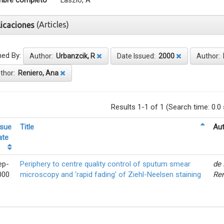
bre completo
Laszlo, A
(Articles)
licaciones
ned By:
Author:
Urbanzcik, R
Date Issued:
2000
Author:
thor:
Reniero, Ana
Results 1-1 of 1 (Search time: 0.0
ssue
Title
Aut
ate
ep-
Periphery to centre quality control of sputum smear
de 
000
microscopy and 'rapid fading' of Ziehl-Neelsen staining
Ren