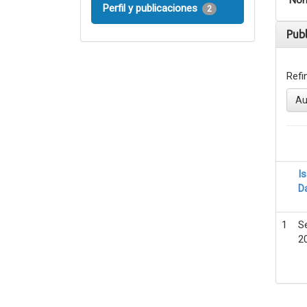
Nom
Perfil y publicaciones
2
Pub
Refi
Au
I
D
1
S
2