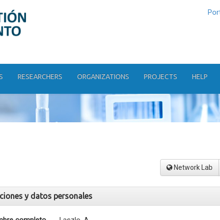
Por
S
RESEARCHERS
ORGANIZATIONS
PROJECTS
HELP
Network Lab
aciones y datos personales