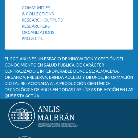
COMMUNITIES
& COLLECTIONS
RESEARCH OUTPUTS
RESEARCHERS
ORGANIZATIONS
PROJECTS
EL SGC-ANLIS ES UN ESPACIO DE INNOVACIÓN Y GESTIÓN DEL
CONOCIMIENTO EN SALUD PÚBLICA, DE CARÁCTER
CENTRALIZADO E INTEROPERABLE DONDE SE: ALMACENA,
ORGANIZA, PRESERVA, BRINDA ACCESO Y DIFUNDE, INFORMACIÓN
DIGITAL RELACIONADA A LA PRODUCCIÓN CIENTÍFICO-
TECNOLÓGICA DE ANLIS EN TODAS LAS LÍNEAS DE ACCIÓN EN LAS
QUE ESTA ACTÚA.