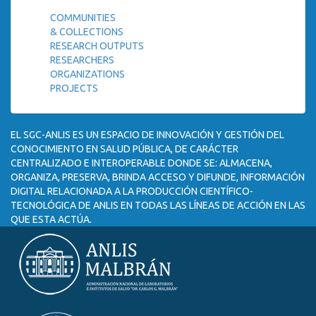
COMMUNITIES
& COLLECTIONS
RESEARCH OUTPUTS
RESEARCHERS
ORGANIZATIONS
PROJECTS
EL SGC-ANLIS ES UN ESPACIO DE INNOVACIÓN Y GESTIÓN DEL
CONOCIMIENTO EN SALUD PÚBLICA, DE CARÁCTER
CENTRALIZADO E INTEROPERABLE DONDE SE: ALMACENA,
ORGANIZA, PRESERVA, BRINDA ACCESO Y DIFUNDE, INFORMACIÓN
DIGITAL RELACIONADA A LA PRODUCCIÓN CIENTÍFICO-
TECNOLÓGICA DE ANLIS EN TODAS LAS LÍNEAS DE ACCIÓN EN LAS
QUE ESTA ACTÚA.