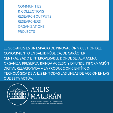
COMMUNITIES
& COLLECTIONS
RESEARCH OUTPUTS
RESEARCHERS
ORGANIZATIONS
PROJECTS
EL SGC-ANLIS ES UN ESPACIO DE INNOVACIÓN Y GESTIÓN DEL
CONOCIMIENTO EN SALUD PÚBLICA, DE CARÁCTER
CENTRALIZADO E INTEROPERABLE DONDE SE: ALMACENA,
ORGANIZA, PRESERVA, BRINDA ACCESO Y DIFUNDE, INFORMACIÓN
DIGITAL RELACIONADA A LA PRODUCCIÓN CIENTÍFICO-
TECNOLÓGICA DE ANLIS EN TODAS LAS LÍNEAS DE ACCIÓN EN LAS
QUE ESTA ACTÚA.