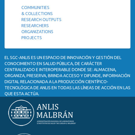
COMMUNITIES
& COLLECTIONS
RESEARCH OUTPUTS
RESEARCHERS
ORGANIZATIONS
PROJECTS
EL SGC-ANLIS ES UN ESPACIO DE INNOVACIÓN Y GESTIÓN DEL
CONOCIMIENTO EN SALUD PÚBLICA, DE CARÁCTER
CENTRALIZADO E INTEROPERABLE DONDE SE: ALMACENA,
ORGANIZA, PRESERVA, BRINDA ACCESO Y DIFUNDE, INFORMACIÓN
DIGITAL RELACIONADA A LA PRODUCCIÓN CIENTÍFICO-
TECNOLÓGICA DE ANLIS EN TODAS LAS LÍNEAS DE ACCIÓN EN LAS
QUE ESTA ACTÚA.