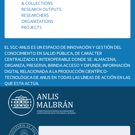
& COLLECTIONS
RESEARCH OUTPUTS
RESEARCHERS
ORGANIZATIONS
PROJECTS
EL SGC-ANLIS ES UN ESPACIO DE INNOVACIÓN Y GESTIÓN DEL
CONOCIMIENTO EN SALUD PÚBLICA, DE CARÁCTER
CENTRALIZADO E INTEROPERABLE DONDE SE: ALMACENA,
ORGANIZA, PRESERVA, BRINDA ACCESO Y DIFUNDE, INFORMACIÓN
DIGITAL RELACIONADA A LA PRODUCCIÓN CIENTÍFICO-
TECNOLÓGICA DE ANLIS EN TODAS LAS LÍNEAS DE ACCIÓN EN LAS
QUE ESTA ACTÚA.