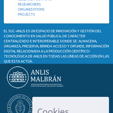
RESEARCHERS
ORGANIZATIONS
PROJECTS
EL SGC-ANLIS ES UN ESPACIO DE INNOVACIÓN Y GESTIÓN DEL
CONOCIMIENTO EN SALUD PÚBLICA, DE CARÁCTER
CENTRALIZADO E INTEROPERABLE DONDE SE: ALMACENA,
ORGANIZA, PRESERVA, BRINDA ACCESO Y DIFUNDE, INFORMACIÓN
DIGITAL RELACIONADA A LA PRODUCCIÓN CIENTÍFICO-
TECNOLÓGICA DE ANLIS EN TODAS LAS LÍNEAS DE ACCIÓN EN LAS
QUE ESTA ACTÚA.
Cookies