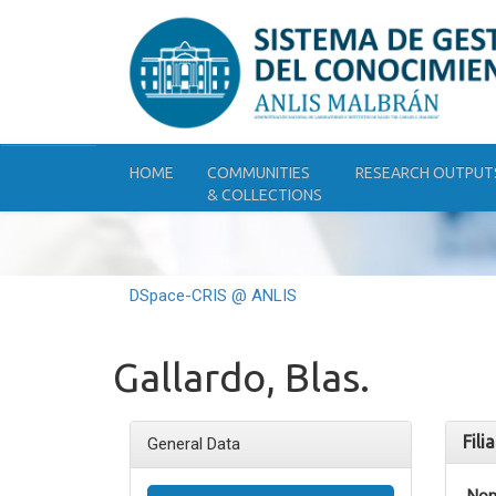
Skip
navigation
HOME
COMMUNITIES
RESEARCH OUTPUT
& COLLECTIONS
DSpace-CRIS @ ANLIS
Gallardo, Blas.
Fili
General Data