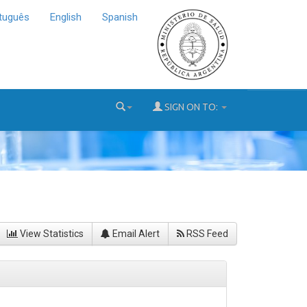
tuguês
English
Spanish
SIGN ON TO:
View Statistics
Email Alert
RSS Feed