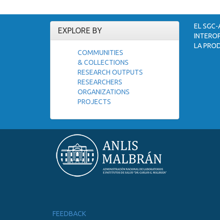
EL SGC-
EXPLORE BY
INTEROP
LA PROD
COMMUNITIES
& COLLECTIONS
RESEARCH OUTPUTS
RESEARCHERS
ORGANIZATIONS
PROJECTS
FEEDBACK