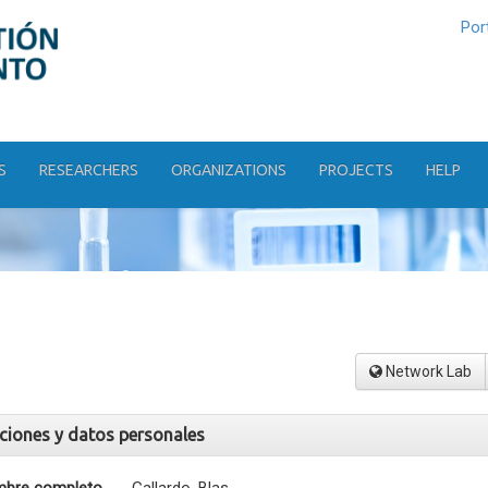
Por
S
RESEARCHERS
ORGANIZATIONS
PROJECTS
HELP
Network Lab
aciones y datos personales