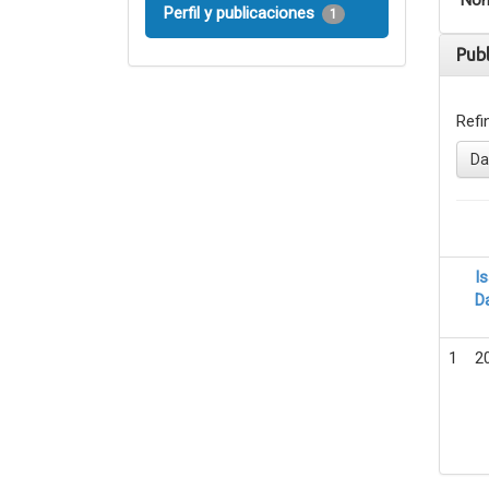
Nom
Perfil y publicaciones
1
Pub
Refi
Da
I
D
1
2