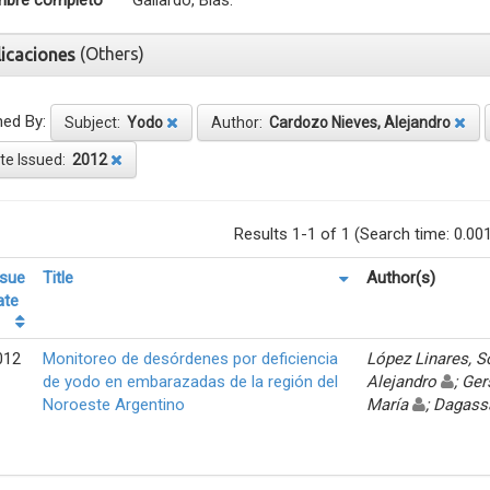
bre completo
Gallardo, Blas.
(Others)
licaciones
ned By:
Subject:
Yodo
Author:
Cardozo Nieves, Alejandro
te Issued:
2012
Results 1-1 of 1 (Search time: 0.00
ssue
Title
Author(s)
ate
012
Monitoreo de desórdenes por deficiencia
López Linares, 
de yodo en embarazadas de la región del
Alejandro
; Ger
Noroeste Argentino
María
; Dagass