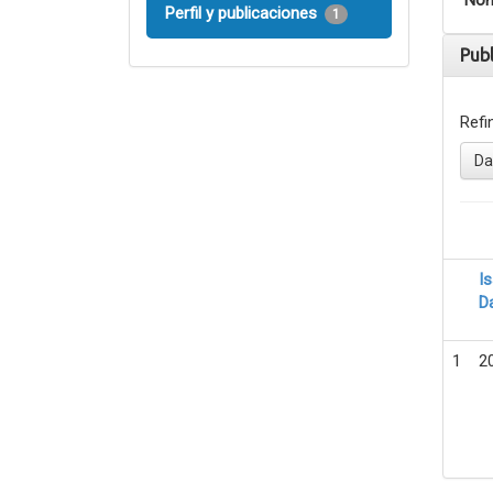
Nom
Perfil y publicaciones
1
Pub
Refi
Da
I
D
1
2