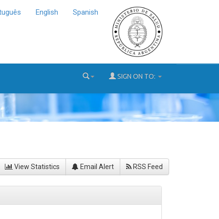
tuguês
English
Spanish
SIGN ON TO:
View Statistics
Email Alert
RSS Feed