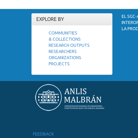
EL SGC-
EXPLORE BY
INTEROP
LA PROD
COMMUNITIES
& COLLECTIONS
RESEARCH OUTPUTS
RESEARCHERS
ORGANIZATIONS
PROJECTS
FEEDBACK