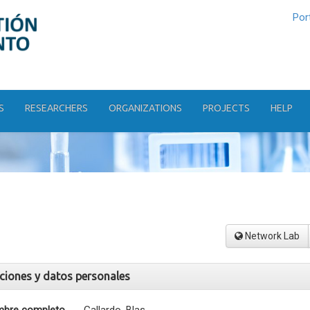
Por
S
RESEARCHERS
ORGANIZATIONS
PROJECTS
HELP
Network Lab
aciones y datos personales