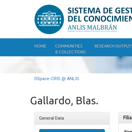
Skip
navigation
HOME
COMMUNITIES
RESEARCH OUTPUT
& COLLECTIONS
DSpace-CRIS @ ANLIS
Gallardo, Blas.
Fili
General Data