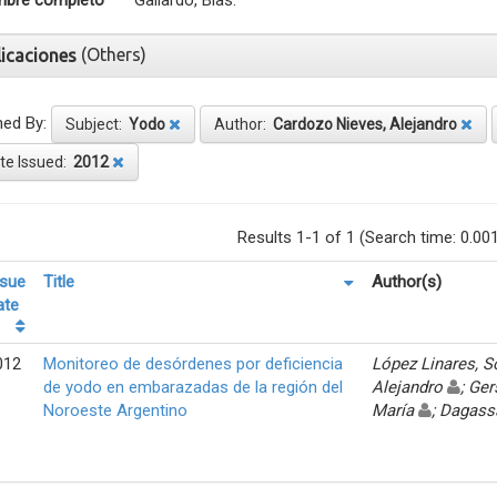
bre completo
Gallardo, Blas.
(Others)
licaciones
ned By:
Subject:
Yodo
Author:
Cardozo Nieves, Alejandro
te Issued:
2012
Results 1-1 of 1 (Search time: 0.00
ssue
Title
Author(s)
ate
012
Monitoreo de desórdenes por deficiencia
López Linares, 
de yodo en embarazadas de la región del
Alejandro
; Ger
Noroeste Argentino
María
; Dagass