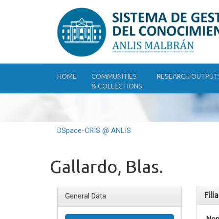
Skip
navigation
HOME
COMMUNITIES
RESEARCH OUTPUT
& COLLECTIONS
DSpace-CRIS @ ANLIS
Gallardo, Blas.
Fili
General Data