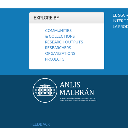
EL SGC-
EXPLORE BY
INTEROP
LA PROD
COMMUNITIES
& COLLECTIONS
RESEARCH OUTPUTS
RESEARCHERS
ORGANIZATIONS
PROJECTS
FEEDBACK