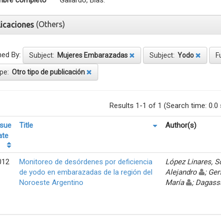
bre completo
Gallardo, Blas.
(Others)
licaciones
ned By:
Subject:
Mujeres Embarazadas
Subject:
Yodo
F
pe:
Otro tipo de publicación
Results 1-1 of 1 (Search time: 0.0
ssue
Title
Author(s)
ate
012
Monitoreo de desórdenes por deficiencia
López Linares, 
de yodo en embarazadas de la región del
Alejandro
; Ger
Noroeste Argentino
María
; Dagass