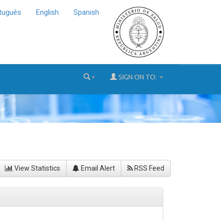
tuguês
English
Spanish
SIGN ON TO:
View Statistics
Email Alert
RSS Feed