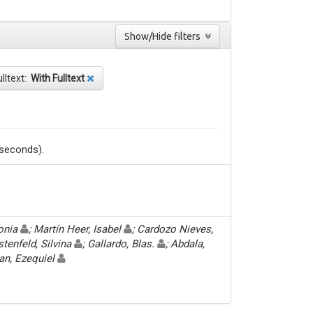
Show/Hide filters
ulltext:
With Fulltext
 seconds).
Sonia
; Martín Heer, Isabel
; Cardozo Nieves,
stenfeld, Silvina
; Gallardo, Blas.
; Abdala,
an, Ezequiel