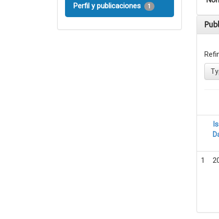
Nom
Perfil y publicaciones
1
Pub
Refi
Ty
I
D
1
2