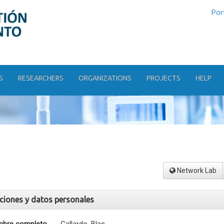
Por
S
RESEARCHERS
ORGANIZATIONS
PROJECTS
HELP
Network Lab
aciones y datos personales