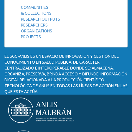
COMMUNITIES
& COLLECTIONS
RESEARCH OUTPUTS
RESEARCHERS
ORGANIZATIONS
PROJECTS
EL SGC-ANLIS ES UN ESPACIO DE INNOVACIÓN Y GESTIÓN DEL
CONOCIMIENTO EN SALUD PÚBLICA, DE CARÁCTER
CENTRALIZADO E INTEROPERABLE DONDE SE: ALMACENA,
ORGANIZA, PRESERVA, BRINDA ACCESO Y DIFUNDE, INFORMACIÓN
DIGITAL RELACIONADA A LA PRODUCCIÓN CIENTÍFICO-
TECNOLÓGICA DE ANLIS EN TODAS LAS LÍNEAS DE ACCIÓN EN LAS
QUE ESTA ACTÚA.