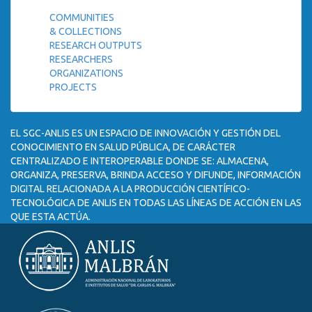
COMMUNITIES
& COLLECTIONS
RESEARCH OUTPUTS
RESEARCHERS
ORGANIZATIONS
PROJECTS
EL SGC-ANLIS ES UN ESPACIO DE INNOVACIÓN Y GESTIÓN DEL
CONOCIMIENTO EN SALUD PÚBLICA, DE CARÁCTER
CENTRALIZADO E INTEROPERABLE DONDE SE: ALMACENA,
ORGANIZA, PRESERVA, BRINDA ACCESO Y DIFUNDE, INFORMACIÓN
DIGITAL RELACIONADA A LA PRODUCCIÓN CIENTÍFICO-
TECNOLÓGICA DE ANLIS EN TODAS LAS LÍNEAS DE ACCIÓN EN LAS
QUE ESTA ACTÚA.