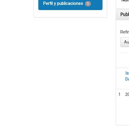
Nom
Perfil y publicaciones
1
Pub
Refi
Au
I
D
1
2