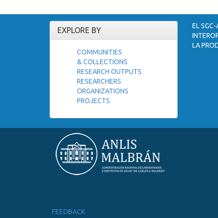
EL SGC-
EXPLORE BY
INTEROP
LA PROD
COMMUNITIES
& COLLECTIONS
RESEARCH OUTPUTS
RESEARCHERS
ORGANIZATIONS
PROJECTS
FEEDBACK