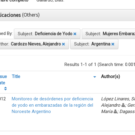
bre completo
Gallardo, Blas.
(Others)
licaciones
ned By:
Subject:
Deficiencia de Yodo
Subject:
Mujeres Embara
thor:
Cardozo Nieves, Alejandro
Subject:
Argentina
Results 1-1 of 1 (Search time: 0.00
ssue
Title
Author(s)
ate
012
Monitoreo de desórdenes por deficiencia
López Linares, 
de yodo en embarazadas de la región del
Alejandro
; Ger
Noroeste Argentino
María
; Dagass