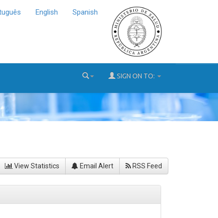
tuguês
English
Spanish
SIGN ON TO:
View Statistics
Email Alert
RSS Feed