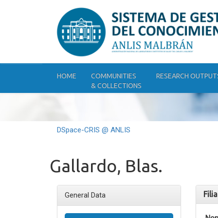
Skip
navigation
HOME
COMMUNITIES
RESEARCH OUTPUT
& COLLECTIONS
DSpace-CRIS @ ANLIS
Gallardo, Blas.
Fili
General Data