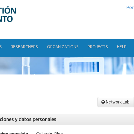
Por
S
RESEARCHERS
ORGANIZATIONS
PROJECTS
HELP
Network Lab
aciones y datos personales