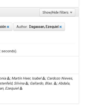
Show/Hide filters
ación
Author:
Dagassan, Ezequiel
2 seconds).
Sonia
; Martín Heer, Isabel
; Cardozo Nieves,
stenfeld, Silvina
; Gallardo, Blas.
; Abdala,
an, Ezequiel