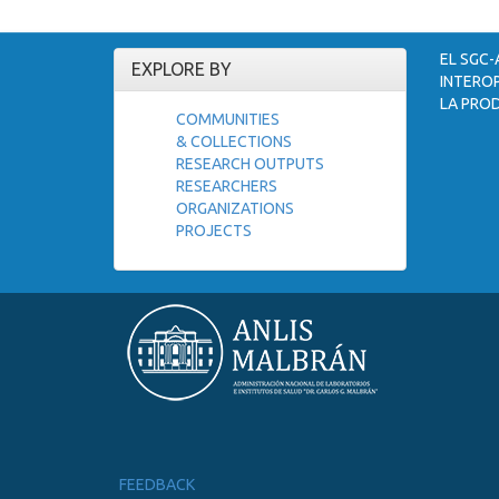
EL SGC-
EXPLORE BY
INTEROP
LA PROD
COMMUNITIES
& COLLECTIONS
RESEARCH OUTPUTS
RESEARCHERS
ORGANIZATIONS
PROJECTS
FEEDBACK