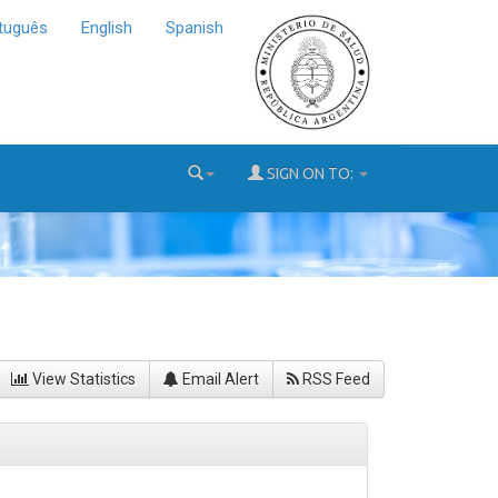
tuguês
English
Spanish
SIGN ON TO:
View Statistics
Email Alert
RSS Feed