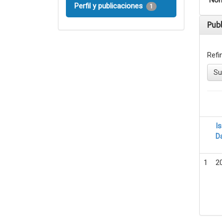
Nom
Perfil y publicaciones
1
Pub
Refi
Su
I
D
1
2