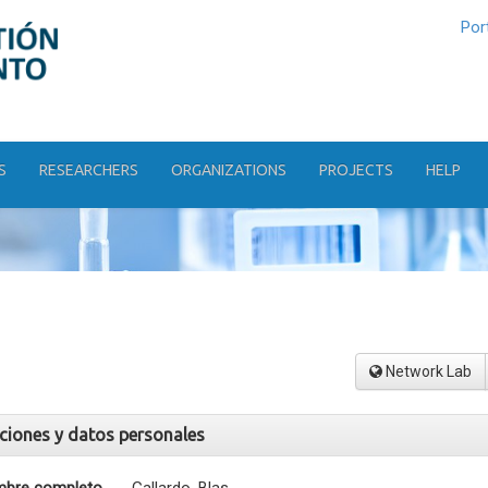
Por
S
RESEARCHERS
ORGANIZATIONS
PROJECTS
HELP
Network Lab
aciones y datos personales