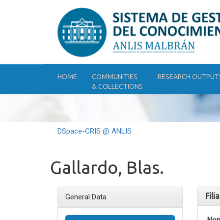
Skip
navigation
HOME
COMMUNITIES
RESEARCH OUTPUT
& COLLECTIONS
DSpace-CRIS @ ANLIS
Gallardo, Blas.
Fili
General Data