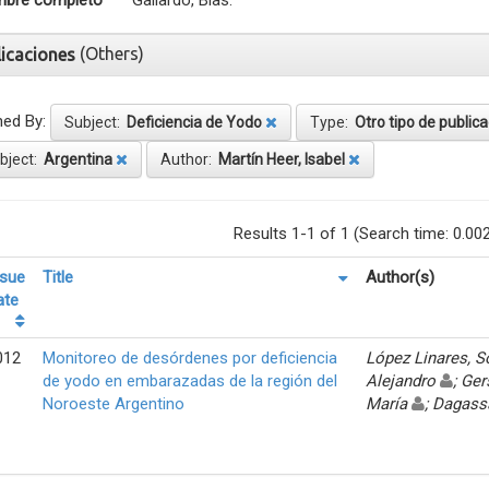
bre completo
Gallardo, Blas.
(Others)
licaciones
ned By:
Subject:
Deficiencia de Yodo
Type:
Otro tipo de public
bject:
Argentina
Author:
Martín Heer, Isabel
Results 1-1 of 1 (Search time: 0.00
ssue
Title
Author(s)
ate
012
Monitoreo de desórdenes por deficiencia
López Linares, 
de yodo en embarazadas de la región del
Alejandro
; Ger
Noroeste Argentino
María
; Dagass