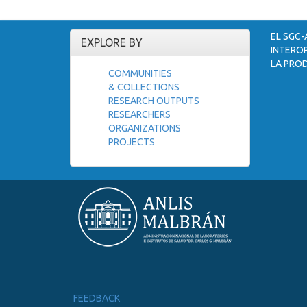
EL SGC-
EXPLORE BY
INTEROP
LA PROD
COMMUNITIES
& COLLECTIONS
RESEARCH OUTPUTS
RESEARCHERS
ORGANIZATIONS
PROJECTS
FEEDBACK