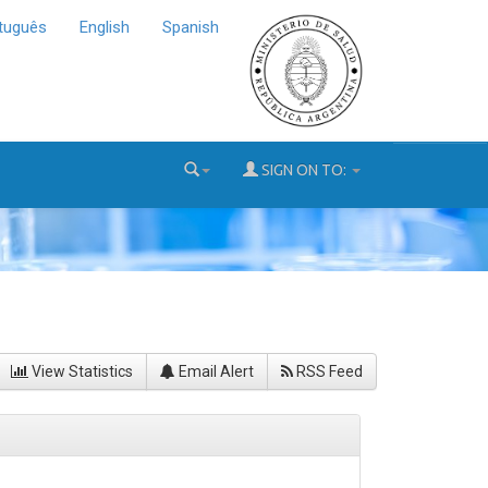
tuguês
English
Spanish
SIGN ON TO:
View Statistics
Email Alert
RSS Feed