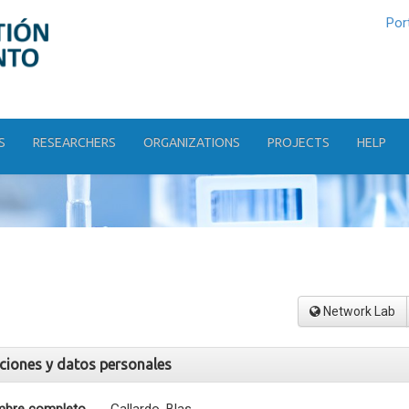
Por
S
RESEARCHERS
ORGANIZATIONS
PROJECTS
HELP
Network Lab
aciones y datos personales