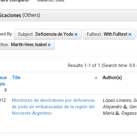
bre completo
Gallardo, Blas.
(Others)
licaciones
ned By:
Subject:
Deficiencia de Yodo
Fulltext:
With Fulltext
thor:
Martín Heer, Isabel
Results 1-1 of 1 (Search time: 0.0
ssue
Title
Author(s)
ate
012
Monitoreo de desórdenes por deficiencia
López Linares, 
de yodo en embarazadas de la región del
Alejandro
; Ger
Noroeste Argentino
María
; Dagass