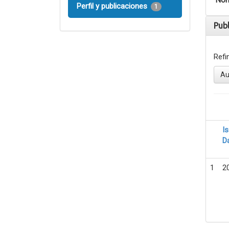
Nom
Perfil y publicaciones
1
Pub
Refi
Au
I
D
1
2