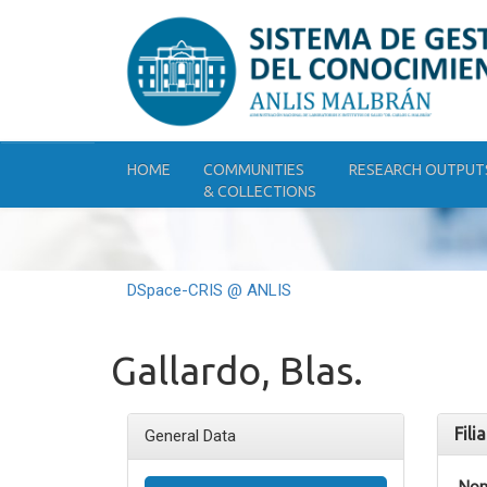
Skip
navigation
HOME
COMMUNITIES
RESEARCH OUTPUT
& COLLECTIONS
DSpace-CRIS @ ANLIS
Gallardo, Blas.
Fili
General Data