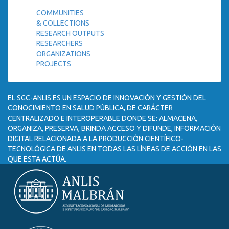
COMMUNITIES
& COLLECTIONS
RESEARCH OUTPUTS
RESEARCHERS
ORGANIZATIONS
PROJECTS
EL SGC-ANLIS ES UN ESPACIO DE INNOVACIÓN Y GESTIÓN DEL
CONOCIMIENTO EN SALUD PÚBLICA, DE CARÁCTER
CENTRALIZADO E INTEROPERABLE DONDE SE: ALMACENA,
ORGANIZA, PRESERVA, BRINDA ACCESO Y DIFUNDE, INFORMACIÓN
DIGITAL RELACIONADA A LA PRODUCCIÓN CIENTÍFICO-
TECNOLÓGICA DE ANLIS EN TODAS LAS LÍNEAS DE ACCIÓN EN LAS
QUE ESTA ACTÚA.