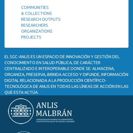
COMMUNITIES
& COLLECTIONS
RESEARCH OUTPUTS
RESEARCHERS
ORGANIZATIONS
PROJECTS
EL SGC-ANLIS ES UN ESPACIO DE INNOVACIÓN Y GESTIÓN DEL
CONOCIMIENTO EN SALUD PÚBLICA, DE CARÁCTER
CENTRALIZADO E INTEROPERABLE DONDE SE: ALMACENA,
ORGANIZA, PRESERVA, BRINDA ACCESO Y DIFUNDE, INFORMACIÓN
DIGITAL RELACIONADA A LA PRODUCCIÓN CIENTÍFICO-
TECNOLÓGICA DE ANLIS EN TODAS LAS LÍNEAS DE ACCIÓN EN LAS
QUE ESTA ACTÚA.