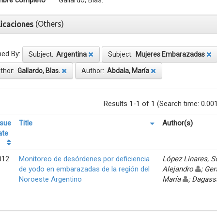
bre completo
Gallardo, Blas.
(Others)
licaciones
ned By:
Subject:
Argentina
Subject:
Mujeres Embarazadas
thor:
Gallardo, Blas.
Author:
Abdala, María
Results 1-1 of 1 (Search time: 0.00
ssue
Title
Author(s)
ate
012
Monitoreo de desórdenes por deficiencia
López Linares, 
de yodo en embarazadas de la región del
Alejandro
; Ger
Noroeste Argentino
María
; Dagass