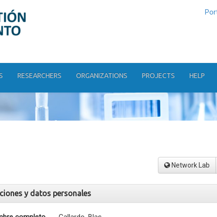
Por
S
RESEARCHERS
ORGANIZATIONS
PROJECTS
HELP
Network Lab
aciones y datos personales