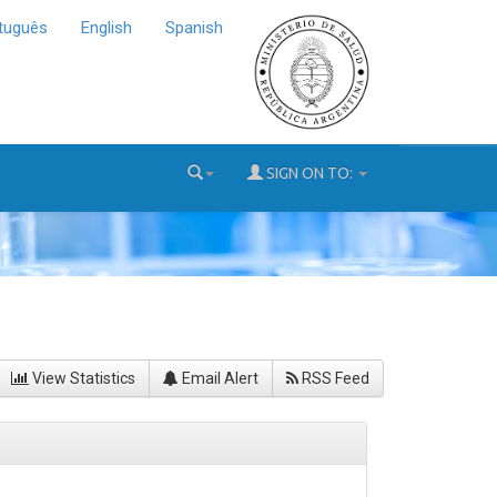
tuguês
English
Spanish
SIGN ON TO:
View Statistics
Email Alert
RSS Feed