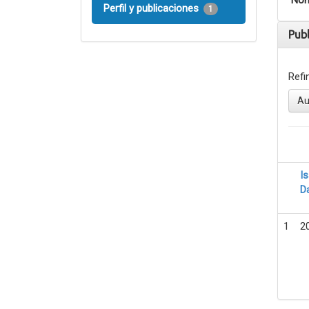
Nom
Perfil y publicaciones
1
Pub
Refi
Au
I
D
1
2