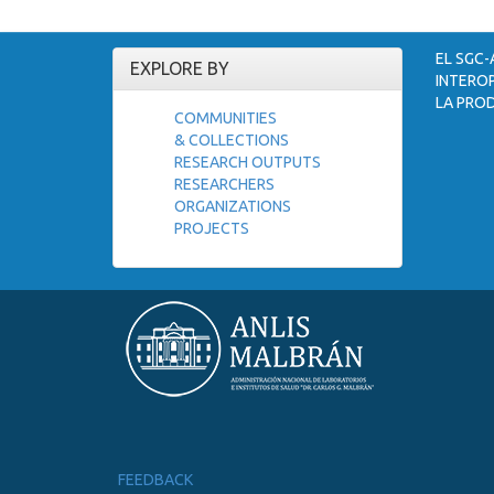
EL SGC-
EXPLORE BY
INTEROP
LA PROD
COMMUNITIES
& COLLECTIONS
RESEARCH OUTPUTS
RESEARCHERS
ORGANIZATIONS
PROJECTS
FEEDBACK