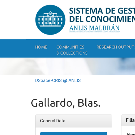
Skip
navigation
HOME
COMMUNITIES
RESEARCH OUTPUT
& COLLECTIONS
DSpace-CRIS @ ANLIS
Gallardo, Blas.
Fili
General Data