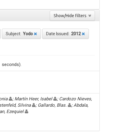
Show/Hide filters
Subject:
Yodo
Date Issued:
2012
1 seconds).
Sonia
; Martín Heer, Isabel
; Cardozo Nieves,
stenfeld, Silvina
; Gallardo, Blas.
; Abdala,
an, Ezequiel