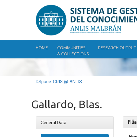
Skip
navigation
HOME
COMMUNITIES
RESEARCH OUTPUT
& COLLECTIONS
DSpace-CRIS @ ANLIS
Gallardo, Blas.
Fili
General Data