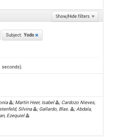
Show/Hide filters
Subject:
Yodo
1 seconds).
Sonia
; Martín Heer, Isabel
; Cardozo Nieves,
stenfeld, Silvina
; Gallardo, Blas.
; Abdala,
an, Ezequiel