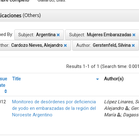
bre completo
Gallardo, Blas.
(Others)
licaciones
ned By:
Subject:
Argentina
Subject:
Mujeres Embarazadas
thor:
Cardozo Nieves, Alejandro
Author:
Gerstenfeld, Silvina
Results 1-1 of 1 (Search time: 0.00
ssue
Title
Author(s)
ate
012
Monitoreo de desórdenes por deficiencia
López Linares, 
de yodo en embarazadas de la región del
Alejandro
; Ger
Noroeste Argentino
María
; Dagass