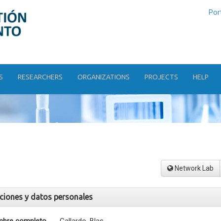
Por
S
RESEARCHERS
ORGANIZATIONS
PROJECTS
HELP
Network Lab
aciones y datos personales