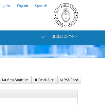
tuguês
English
Spanish
SIGN ON TO:
View Statistics
Email Alert
RSS Feed