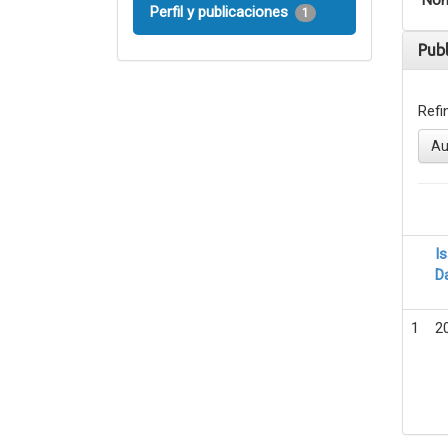
Nom
Perfil y publicaciones
1
Pub
Refi
Au
I
D
1
2