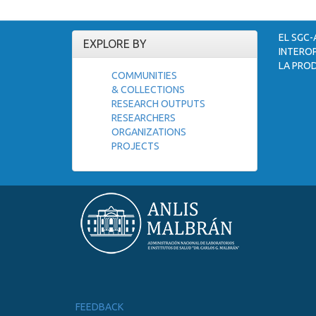
EL SGC-
EXPLORE BY
INTEROP
LA PROD
COMMUNITIES
& COLLECTIONS
RESEARCH OUTPUTS
RESEARCHERS
ORGANIZATIONS
PROJECTS
FEEDBACK