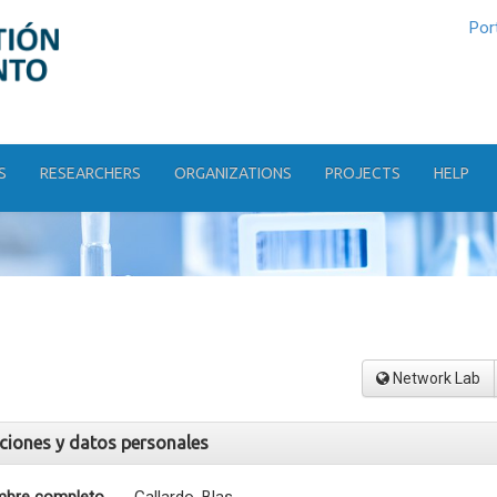
Por
S
RESEARCHERS
ORGANIZATIONS
PROJECTS
HELP
Network Lab
aciones y datos personales