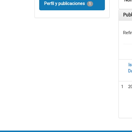
Nom
Perfil y publicaciones
1
Pub
Refi
I
D
1
2