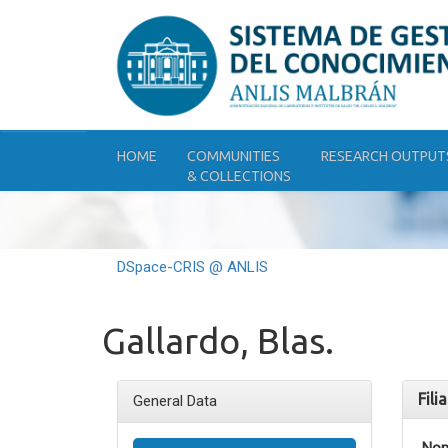
Skip
navigation
HOME
COMMUNITIES
RESEARCH OUTPUT
& COLLECTIONS
DSpace-CRIS @ ANLIS
Gallardo, Blas.
Fili
General Data