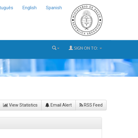
tuguês
English
Spanish
SIGN ON TO:
View Statistics
Email Alert
RSS Feed