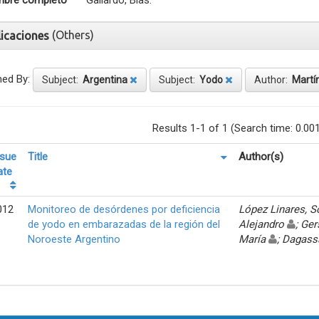
bre completo
Gallardo, Blas.
(Others)
licaciones
ned By:
Subject:
Argentina
Subject:
Yodo
Author:
Martín
Results 1-1 of 1 (Search time: 0.00
ssue
Title
Author(s)
ate
012
Monitoreo de desórdenes por deficiencia
López Linares, 
de yodo en embarazadas de la región del
Alejandro
; Ger
Noroeste Argentino
María
; Dagass