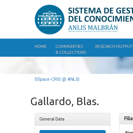
Skip
navigation
HOME
COMMUNITIES
RESEARCH OUTPUT
& COLLECTIONS
DSpace-CRIS @ ANLIS
Gallardo, Blas.
Fili
General Data