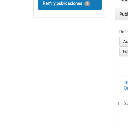
Nom
Perfil y publicaciones
1
Pub
Refi
Au
Fu
I
D
1
2