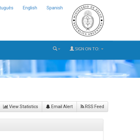
tuguês
English
Spanish
SIGN ON TO:
View Statistics
Email Alert
RSS Feed