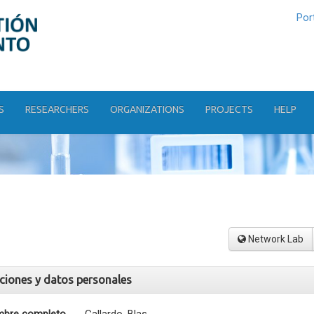
Por
S
RESEARCHERS
ORGANIZATIONS
PROJECTS
HELP
Network Lab
aciones y datos personales