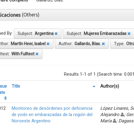
bre completo
Gallardo, Blas.
(Others)
licaciones
ned By:
Subject:
Argentina
Subject:
Mujeres Embarazadas
thor:
Martín Heer, Isabel
Author:
Gallardo, Blas.
Type:
Otro
lltext:
With Fulltext
Results 1-1 of 1 (Search time: 0.00
ssue
Title
Author(s)
ate
012
Monitoreo de desórdenes por deficiencia
López Linares, 
de yodo en embarazadas de la región del
Alejandro
; Ger
Noroeste Argentino
María
; Dagass