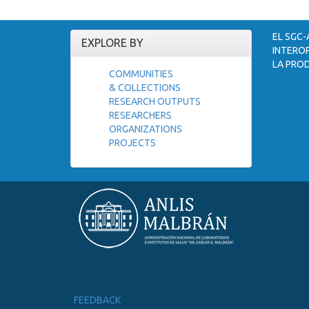
EL SGC-
EXPLORE BY
INTEROP
LA PROD
COMMUNITIES
& COLLECTIONS
RESEARCH OUTPUTS
RESEARCHERS
ORGANIZATIONS
PROJECTS
FEEDBACK