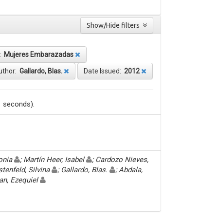
Show/Hide filters
t:
Mujeres Embarazadas
uthor:
Gallardo, Blas.
Date Issued:
2012
1 seconds).
Sonia
; Martín Heer, Isabel
; Cardozo Nieves,
stenfeld, Silvina
; Gallardo, Blas.
; Abdala,
an, Ezequiel