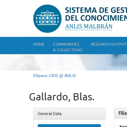
Skip
navigation
HOME
COMMUNITIES
RESEARCH OUTPUT
& COLLECTIONS
DSpace-CRIS @ ANLIS
Gallardo, Blas.
Fili
General Data