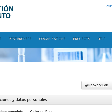
Por
S
RESEARCHERS
ORGANIZATIONS
PROJECTS
HELP
Network Lab
aciones y datos personales