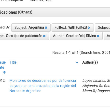
bre completo
Gallardo, Blas.
(Others)
licaciones
ned By:
Subject:
Argentina
Fulltext:
With Fulltext
Subjec
pe:
Otro tipo de publicación
Author:
Gerstenfeld, Silvina
A
Results 1-1 of 1 (Search time: 0.00
ssue
Title
Author(s)
ate
012
Monitoreo de desórdenes por deficiencia
López Linares, 
de yodo en embarazadas de la región del
Alejandro
; Ger
Noroeste Argentino
María
; Dagass