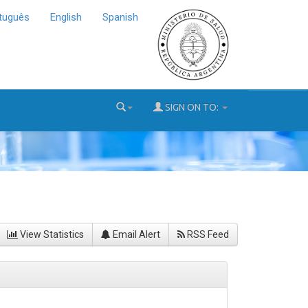
tuguês
English
Spanish
SIGN ON TO:
View Statistics
Email Alert
RSS Feed