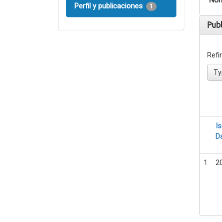
Nom
Perfil y publicaciones
1
Pub
Refi
Ty
I
D
1
2