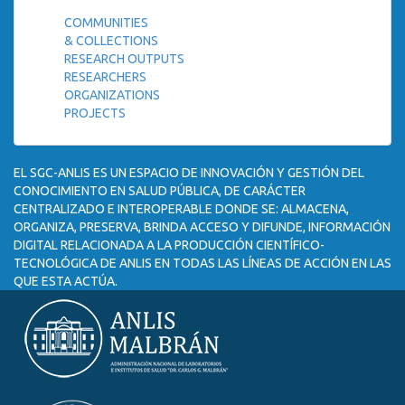
COMMUNITIES
& COLLECTIONS
RESEARCH OUTPUTS
RESEARCHERS
ORGANIZATIONS
PROJECTS
EL SGC-ANLIS ES UN ESPACIO DE INNOVACIÓN Y GESTIÓN DEL
CONOCIMIENTO EN SALUD PÚBLICA, DE CARÁCTER
CENTRALIZADO E INTEROPERABLE DONDE SE: ALMACENA,
ORGANIZA, PRESERVA, BRINDA ACCESO Y DIFUNDE, INFORMACIÓN
DIGITAL RELACIONADA A LA PRODUCCIÓN CIENTÍFICO-
TECNOLÓGICA DE ANLIS EN TODAS LAS LÍNEAS DE ACCIÓN EN LAS
QUE ESTA ACTÚA.