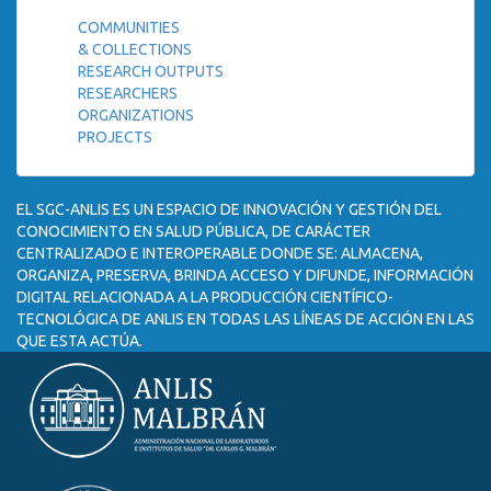
COMMUNITIES
& COLLECTIONS
RESEARCH OUTPUTS
RESEARCHERS
ORGANIZATIONS
PROJECTS
EL SGC-ANLIS ES UN ESPACIO DE INNOVACIÓN Y GESTIÓN DEL
CONOCIMIENTO EN SALUD PÚBLICA, DE CARÁCTER
CENTRALIZADO E INTEROPERABLE DONDE SE: ALMACENA,
ORGANIZA, PRESERVA, BRINDA ACCESO Y DIFUNDE, INFORMACIÓN
DIGITAL RELACIONADA A LA PRODUCCIÓN CIENTÍFICO-
TECNOLÓGICA DE ANLIS EN TODAS LAS LÍNEAS DE ACCIÓN EN LAS
QUE ESTA ACTÚA.